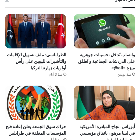
واتساب تُدخل تحسينات جوهرية
الطرابلسي: ملف تسهيل الإقامات
على الدردشات الجماعية و تُطلق
والتأشيرات لليبيين على رأس
ميزة «all@»
أولويات زيارتنا لتركيا
منذ يومين
منذ 3 أيام
أبوراس: نجاح المبادرة الأمريكية
حراك سوق الجمعة يعلن إعادة فتح
في ليبيا مرهون باتفاق مؤسسي
المؤسسات المغلقة في طرابلس
وضمانات للتنفيذ
منذ 6 أيام