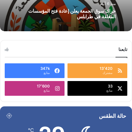
منذ 6 أيام
حراك سوق الجمعة يعلن إعادة فتح المؤسسات
المغلقة في طرابلس
تابعنا
347k
13٬420
مشترك
متابع
17٬600
33
متابع
متابع
حالة الطقس
℃