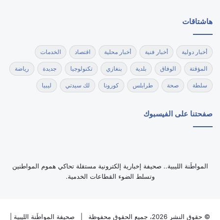
هاشتاقات
أخبار دولية
أخبار فنية
أخبار محلية
اقتصاد
الخدمات
المؤقتة
الوفاق
بلدية
بنغازي
تكنولوجيا
جديدة
رياضة
سلطة
صحة
طرابلس
كورونا
لك سيدتي
ليبيا
صفحتنا على الفيسبوك
‏المواطَنة الليبية.. صحيفة إخبارية إلكترونية مستقلة تحاكي هموم المواطنين
وتسلط الضوء القطاعات الخدمية.
© حقوق النشر 2026، جميع الحقوق محفوظة |
صحيفة المواطَنة الليبية
|