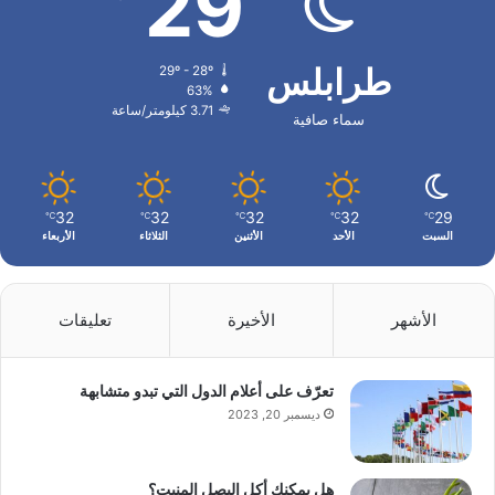
29
طرابلس
29º - 28º
63%
3.71 كيلومتر/ساعة
سماء صافية
32
32
32
32
29
℃
℃
℃
℃
℃
السبت
الأحد
الأثنين
الثلاثاء
الأربعاء
الأشهر
الأخيرة
تعليقات
تعرّف على أعلام الدول التي تبدو متشابهة
ديسمبر 20, 2023
هل يمكنك أكل البصل المنبت؟