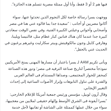
فيها هم 2 أو 3 فقط، وأنا أول ممثلة مصرية تتسلم هذه الجائزة”.
ووجهت يسرا رسالة خاصة لكل النجوم الذين تحدثوا عنها، سواء
أكانوا مصريين أو أجانب : “سعيدة جدا بما قالوه عني هنا في مصر
وأصحابي وأخواتي وعيلتي الكبيرة الفنية، وفي نفس الوقت سعادتي
كبيرة جدا عندما كان هناك فنانين كبار عظام مثل، فالنيسا ويلينا،
وهارفي كايتل وجون مالكوفيتش وبيتر سكارليت وغيرهم يرغبون في
الحديث عني بالحفل”.
ويأتى تكريم AAM لـ يسرا باعتبار أن مسارها المهنى يمنح الأمريكيين
نموذجاً مختصراً لتاريخ صناعة الترفيه فى مصر؛ ودور هذه الصناعة
كمحفز للحوار المجتمعى، وصداها المستدام فى العالم العربى
والقدرة على تناول التابوهات وإبراز الأصوات الساعية إلى إحداث
التغيير الإيجابي.
وقال آرون لوبيل، مؤسس ورئيس جمعية أمريكا للإعلام الخارجى:
“يسرا أيقونة فى الشرق الأوسط وإلهام حقيقى لملايين من معجبيها،
سواء من خلال عملها كممثلة على الشاشة أو تفانيها لأجل خدمة