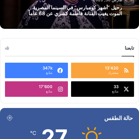
رحيل “أشهر كومبارس” في السينما المصرية..
الموت يغيب الفنانة فاطمة كشري عن 68 عاماً
تابعنا
347k
13٬420
مشترك
متابع
17٬600
33
متابع
متابع
حالة الطقس
27
℃