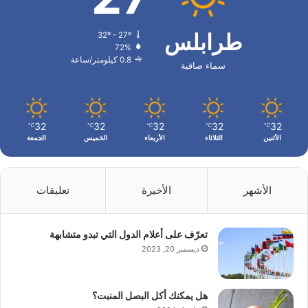
طرابلس
32º - 27º
72%
0.8 كيلومتر/ساعة
سماء صافية
32
32
32
32
32
℃
℃
℃
℃
℃
الأثنين
الثلاثاء
الأربعاء
الخميس
الجمعة
الأشهر
الأخيرة
تعليقات
تعرّف على أعلام الدول التي تبدو متشابهة
ديسمبر 20, 2023
هل يمكنك أكل البصل المنبت؟