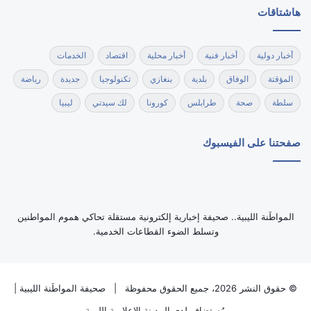
هاشتاقات
أخبار دولية
أخبار فنية
أخبار محلية
اقتصاد
الخدمات
المؤقتة
الوفاق
بلدية
بنغازي
تكنولوجيا
جديدة
رياضة
سلطة
صحة
طرابلس
كورونا
لك سيدتي
ليبيا
صفحتنا على الفيسبوك
‏المواطَنة الليبية.. صحيفة إخبارية إلكترونية مستقلة تحاكي هموم المواطنين
وتسلط الضوء القطاعات الخدمية.
© حقوق النشر 2026، جميع الحقوق محفوظة |
صحيفة المواطَنة الليبية
|
مُستضاف لدى
المدينة الاعلامية الليبية