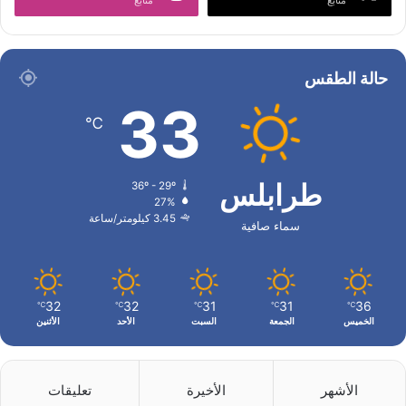
متابع
متابع
حالة الطقس
33
℃
طرابلس
36º - 29º
27%
3.45 كيلومتر/ساعة
سماء صافية
32
32
31
31
36
℃
℃
℃
℃
℃
الخميس
الجمعة
السبت
الأحد
الأثنين
الأشهر
الأخيرة
تعليقات