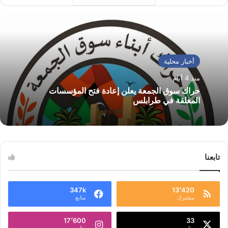
أخبار محلية
منذ 4 أيام
حراك سوق الجمعة يعلن إعادة فتح المؤسسات
المغلقة في طرابلس
تابعنا
347k
13٬420
مشترك
متابع
17٬600
33