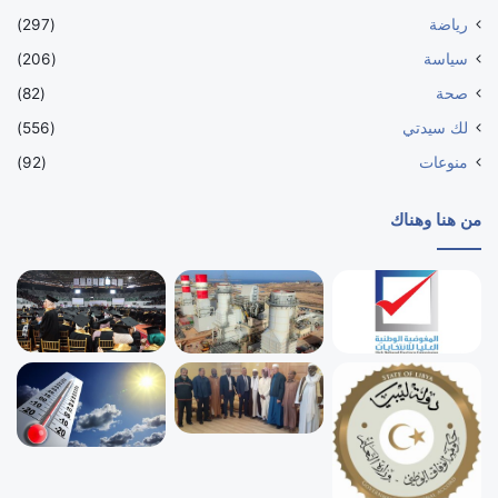
رياضة
(297)
سياسة
(206)
صحة
(82)
لك سيدتي
(556)
منوعات
(92)
من هنا وهناك