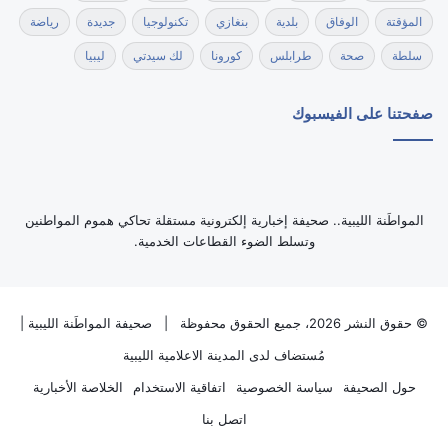
المؤقتة
الوفاق
بلدية
بنغازي
تكنولوجيا
جديدة
رياضة
سلطة
صحة
طرابلس
كورونا
لك سيدتي
ليبيا
صفحتنا على الفيسبوك
‏المواطَنة الليبية.. صحيفة إخبارية إلكترونية مستقلة تحاكي هموم المواطنين
وتسلط الضوء القطاعات الخدمية.
© حقوق النشر 2026، جميع الحقوق محفوظة |
صحيفة المواطَنة الليبية
|
مُستضاف لدى
المدينة الاعلامية الليبية
حول الصحيفة
سياسة الخصوصية
اتفاقية الاستخدام
الخلاصة الأخبارية
اتصل بنا