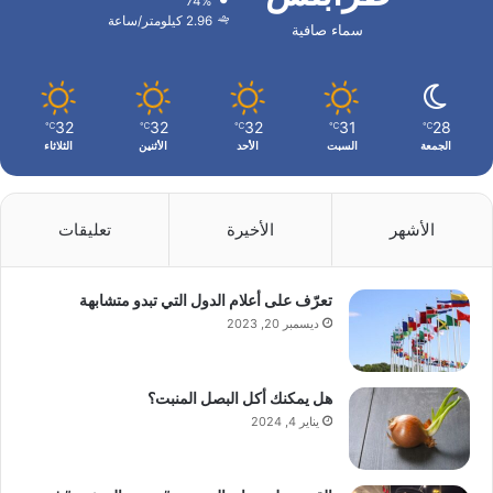
74%
2.96 كيلومتر/ساعة
سماء صافية
32
32
32
31
28
℃
℃
℃
℃
℃
الجمعة
السبت
الأحد
الأثنين
الثلاثاء
الأشهر
الأخيرة
تعليقات
تعرّف على أعلام الدول التي تبدو متشابهة
ديسمبر 20, 2023
هل يمكنك أكل البصل المنبت؟
يناير 4, 2024