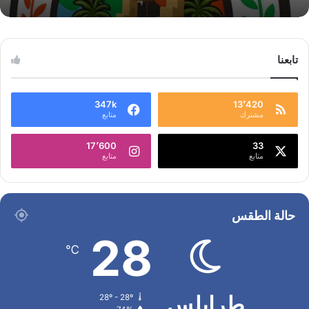
تابعنا
347k
13٬420
مشترك
متابع
17٬600
33
متابع
متابع
حالة الطقس
28
℃
طرابلس
28º - 28º