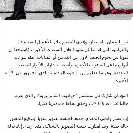
برز النجمان إياد نصار، وإنجى المقدم خلال الأعمال السينمائية
والدرامية التى قدمها كل منهما خلال السنوات الأخيرة، فاستحقا أن
يكونا بين نجوم الصف الأول من الفنانين أو الفنانات، فقد تنوعت
أدوارهما فى السنوات الأخيرة، وأصبحا يختاران الأدوار الصعبة
المعقدة، وهو ما جعلهم من النجوم المفضلين لدى الجمهور فى الأونة
الأخيرة.
النجمان شاركا فى مسلسل “حواديت الشانزليزيه”، والذى يعرض
حاليا على قناة ON E، وحقق نجاحا جماهيريا كبيرا.
إياد نصار وانجى المقدم، خضعا لجلسة تصوير سويا، بتوقيع المصور
خالد فضة، وقد امتازت جلسة التصوير بالشياكة، فقد ارتدى إياد بدلة