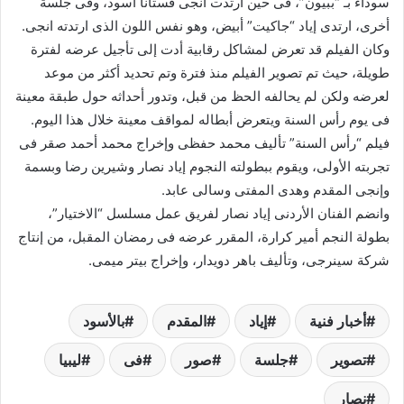
سوداء بـ “ببيون”، فى حين ارتدت انجى فستانا أسود، وفى جلسة
أخرى، ارتدى إياد “جاكيت” أبيض، وهو نفس اللون الذى ارتدته انجى.
وكان الفيلم قد تعرض لمشاكل رقابية أدت إلى تأجيل عرضه لفترة
طويلة، حيث تم تصوير الفيلم منذ فترة وتم تحديد أكثر من موعد
لعرضه ولكن لم يحالفه الحظ من قبل، وتدور أحداثه حول طبقة معينة
فى يوم رأس السنة ويتعرض أبطاله لمواقف معينة خلال هذا اليوم.
فيلم “رأس السنة” تأليف محمد حفظى وإخراج محمد أحمد صقر فى
تجربته الأولى، ويقوم ببطولته النجوم إياد نصار وشيرين رضا وبسمة
وإنجى المقدم وهدى المفتى وسالى عابد.
وانضم الفنان الأردنى إياد نصار لفريق عمل مسلسل “الاختيار”،
بطولة النجم أمير كرارة، المقرر عرضه فى رمضان المقبل، من إنتاج
شركة سينرجى، وتأليف باهر دويدار، وإخراج بيتر ميمى.
أخبار فنية
إياد
المقدم
بالأسود
تصوير
جلسة
صور
فى
ليبيا
نصار