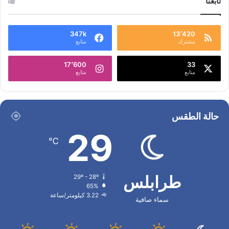
تابعنا
347k
13٬420
مشترك
متابع
17٬600
33
متابع
متابع
حالة الطقس
29
℃
طرابلس
29º - 28º
65%
3.22 كيلومتر/ساعة
سماء صافية