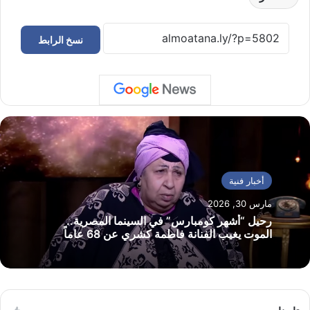
نسخ الرابط
أخبار فنية
مارس 30, 2026
رحيل “أشهر كومبارس” في السينما المصرية..
الموت يغيب الفنانة فاطمة كشري عن 68 عاماً