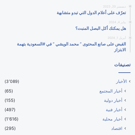
ديسمبر 20, 2023
تعرّف على أعلام الدول التي تبدو متشابهة
يناير 4, 2024
هل يمكنك أكل البصل المنبت؟
أبريل 1, 2024
القبض على صانع المحتوى ” محمد الويشي ” في #السعودية بتهمة
الابتزاز
تصنيفات
الأخبار
(3٬089)
أخبار المجتمع
(65)
أخبار دولية
(155)
أخبار فنية
(497)
أخبار محلية
(1٬616)
اقتصاد
(295)