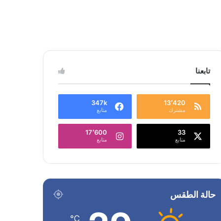
تابعنا
347k
13٬420
مشترك
متابع
17٬600
33
متابع
متابع
حالة الطقس
℃