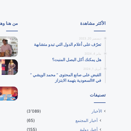
الأكثر مشاهدة
من هنا وه
ديسمبر 20, 2023
تعرّف على أعلام الدول التي تبدو متشابهة
يناير 4, 2024
هل يمكنك أكل البصل المنبت؟
أبريل 1, 2024
القبض على صانع المحتوى ” محمد الويشي ”
في #السعودية بتهمة الابتزاز
تصنيفات
الأخبار
(3٬089)
أخبار المجتمع
(65)
أخبار دولية
(155)