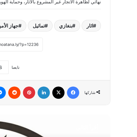
نهائي لظاهرة الاتجار غير المشروع بالآثار، وحماية الهوي
اثار
بنغازي
تماثيل
جهاز الأم
تابعنا
فيسبوك
‫X
لينكدإن
بينتيريست
شاركها
أقرأ التالي