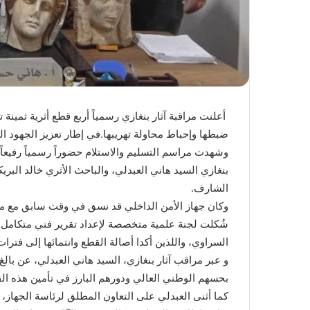
أعلنت مراقبة آثار بنغازي رسمياً أربع قطع أثرية ثمين
ضبطها وإحباط محاولة تهريبها.في إطار تعزيز الجهود ال
وشهدت مراسم التسليم والاستلام حضوراً رسمياً رفيعا
بنغازي السيد هاني العبدلي، والباحث الأثري خالد البريك
الشارف.
وكان جهاز الأمن الداخلي قد نسق في وقت سابق مع مرا
شُكلت لجنة علمية متخصصة لإعداد تقرير فني متكامل، ض
السراوي، واللذين أكدا أصالة القطع وانتمائها إلى فترات 
و عبر مراقب آثار بنغازي، السيد هاني العبدلي، عن بالغ ش
بحسهم الوطني العالي ودورهم البارز في تأمين هذه القط
كما أثنى العبدلي على التعاون المطلق لرئاسة الجهاز،