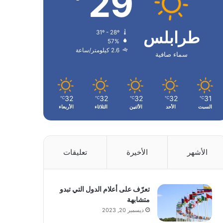
29
طرابلس
31º - 28º
57%
2.6 كيلومتر/ساعة
سماء صافية
32
32
32
32
31
℃
℃
℃
℃
℃
السبت
الأحد
الأثنين
الثلاثاء
الأربعاء
الأشهر
الأخيرة
تعليقات
تعرّف على أعلام الدول التي تبدو
متشابهة
ديسمبر 20, 2023