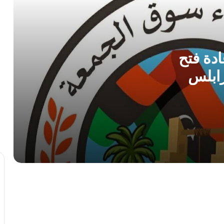
مركز الأرصاد الجوية يحذر من ذروة موجة
حارة و رطوبة عالية بمنتصف الأسبوع
دة فتح
ابلس
الطرابلسي يطالب الدبيبة بـ”فرض السيطرة
بالقوة” ويكشف ثغرات أمنية في ملف
تهريب الوقود
الأرصاد الجوية تتوقع أجواءً صيفية معتدلة
وتحذر من السباحة في الشواطئ
صرمان: احباط محاولة تفجير سيارة مفخخة
أمام إحدى المدارس
بمشاركة 134 ألف طالب.. انطلاق امتحانات
الشهادة الثانوية للعام الدراسي 2025-