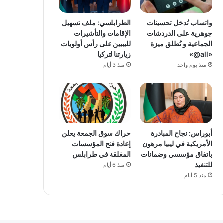
واتساب تُدخل تحسينات
الطرابلسي: ملف تسهيل
جوهرية على الدردشات
الإقامات والتأشيرات
الجماعية و تُطلق ميزة
لليبيين على رأس أولويات
«all@»
زيارتنا لتركيا
منذ يوم واحد
منذ 3 أيام
أبوراس: نجاح المبادرة
حراك سوق الجمعة يعلن
الأمريكية في ليبيا مرهون
إعادة فتح المؤسسات
باتفاق مؤسسي وضمانات
المغلقة في طرابلس
للتنفيذ
منذ 6 أيام
منذ 5 أيام