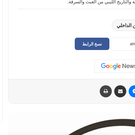
ة والتاريخ الليبي من العبث والسرقة.
ن الداخلي
نسخ الرابط
حراك سوق الجمعة يعلن إعادة فتح
المؤسسات المغلقة في طرابلس
الدبيبة يوجّه بـ«خطة عاجلة» لتزويد المخابز
والمستشفيات بالديزل و«البريقة» تبدأ التنفيذ
الفوري
ماسنجر
مشاركة عبر البريد
طباعة
سفارة ليبيا لدى إيطاليا تعلن عودة “اللاعبين
الأربعة” إلى أرض الوطن بعد 11 عامًا من
الاحتجاز
أمن بنغازي يضبط 167 مهاجراً غير شرعي
في حملة ميدانية واسعة