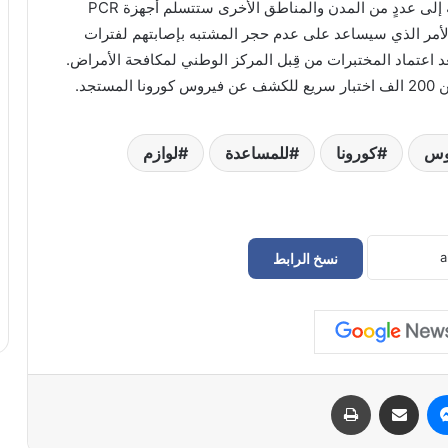
كما ذكر البيان أن مدن سبها والزاوية ومصراته بالإضافة إلى عددٍ من المدن والمناطق الأخرى ستتسلم أجهزة PCR
لأمر الذي سيساعد على عدم حجر المشتبه بإصابتهم لفترات
اعتماد المختبرات من قِبل المركز الوطني لمكافحة الأمراض.
جد.
وس
كورونا
للمساعدة
لوازم
نسخ الرابط
حراك سوق الجمعة يعلن إعادة فتح
المؤسسات المغلقة في طرابلس
الدبيبة يوجّه بـ«خطة عاجلة» لتزويد المخابز
والمستشفيات بالديزل و«البريقة» تبدأ التنفيذ
الفوري
ماسنجر
مشاركة عبر البريد
طباعة
سفارة ليبيا لدى إيطاليا تعلن عودة “اللاعبين