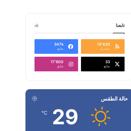
تابعنا
347k
13٬420
مشترك
متابع
17٬600
33
متابع
متابع
حالة الطقس
29
℃