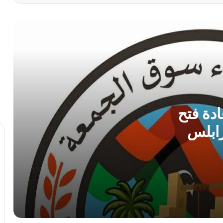
الأربعة” إلى أرض الوطن بعد 11 عامًا من
الاحتجاز
أمن بنغازي يضبط 167 مهاجراً غير شرعي
في حملة ميدانية واسعة
مركز الأرصاد الجوية يحذر من ذروة موجة
حارة و رطوبة عالية بمنتصف الأسبوع
دة فتح
ابلس
الطرابلسي يطالب الدبيبة بـ”فرض السيطرة
بالقوة” ويكشف ثغرات أمنية في ملف
تهريب الوقود
الأرصاد الجوية تتوقع أجواءً صيفية معتدلة
وتحذر من السباحة في الشواطئ
صرمان: احباط محاولة تفجير سيارة مفخخة