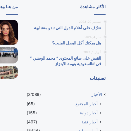
الأكثر مشاهدة
من هنا وه
ديسمبر 20, 2023
تعرّف على أعلام الدول التي تبدو متشابهة
يناير 4, 2024
هل يمكنك أكل البصل المنبت؟
أبريل 1, 2024
القبض على صانع المحتوى ” محمد الويشي ”
في #السعودية بتهمة الابتزاز
تصنيفات
الأخبار
(3٬089)
أخبار المجتمع
(65)
أخبار دولية
(155)
أخبار فنية
(497)
أخبار محلية
(1٬616)