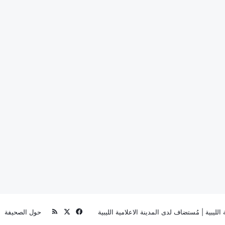
‫X
فيسبوك
ملخص
الليبية
| مُستضاف لدى
المدينة الاعلامية الليبية
حول الصحيفة
الموقع