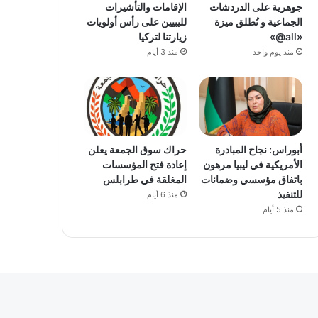
جوهرية على الدردشات
الإقامات والتأشيرات
الجماعية و تُطلق ميزة
لليبيين على رأس أولويات
«all@»
زيارتنا لتركيا
منذ يوم واحد
منذ 3 أيام
أبوراس: نجاح المبادرة
حراك سوق الجمعة يعلن
الأمريكية في ليبيا مرهون
إعادة فتح المؤسسات
باتفاق مؤسسي وضمانات
المغلقة في طرابلس
للتنفيذ
منذ 6 أيام
منذ 5 أيام