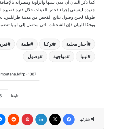
جديدة ليتسنى إجراء فحص العينات خلال فترة قصيرة ا
طويلة لحين وصول نتائج الفحص من مدينة طرابلس، بعد 
ووفقًا للبيان فإن الشحنات التي ستصل إلى ليبيا تتضمن 200 الف اختبار سريع للكشف عن فيروس كورونا المست
أخبار محلية
تركيا
طبية
فير
ليبيا
مواجهة
وصول
تابعنا
فيسبوك
‫X
لينكدإن
بينتيريست
شاركها