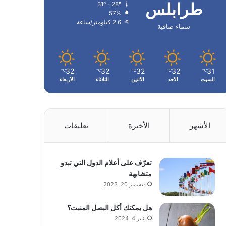
طرابلس
31º - 28º
57%
2.6 كيلومتر/ساعة
سماء صافية
32
32
32
32
31
℃
℃
℃
℃
℃
السبت
الأحد
الأثنين
الثلاثاء
الأربعاء
الأشهر
الأخيرة
تعليقات
تعرّف على أعلام الدول التي تبدو
متشابهة
ديسمبر 20, 2023
هل يمكنك أكل البصل المنبت؟
يناير 4, 2024