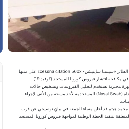
وصلت إلى مطار معيتيقة الدولي طائرة جهاز الإسعاف الطائر «سيسنا سايتيشن-cessna citation 560xl» على متنها
 مكافحة انتشار فيروس كورونا المستجد (كوفيد 19) .
 الشحنة القادمة من تركيا ثلاث أجهزة PCR (أجهزة مخبرية تستخدم لتحليل الفيروسات وتشخيص حالات
الإصابة بفيروس كورونا المستجد) و50 الف قطعة من أداة (Nasal Swab) المستخدمة لأخذ مسحة من الأنف لإجراء
ق محمد هيثم قد أعلن مساء الجمعة في بيانٍ توضيحي عن قرب
لمتعلقة بتنفيذ الخطة الوطنية لمواجهة فيروس كورونا المستجد