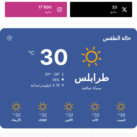
17٬600
33
متابع
متابع
حالة الطقس
30
℃
طرابلس
30º - 28º
56%
4.78 كيلومتر/ساعة
سماء صافية
32
32
32
32
30
℃
℃
℃
℃
℃
السبت
الأحد
الأثنين
الثلاثاء
الأربعاء