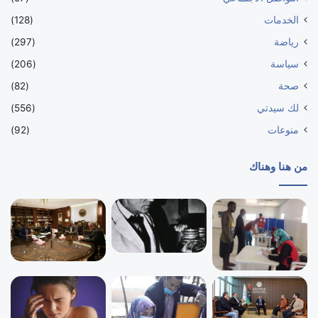
الخدمات
(128)
رياضة
(297)
سياسة
(206)
صحة
(82)
لك سيدتي
(556)
منوعات
(92)
من هنا وهناك