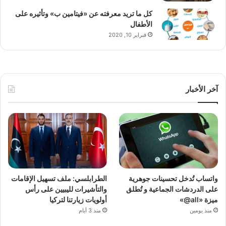
كل ما تريد معرفته عن «فيتامين ب» وتأثيره على
الأطفال
فبراير 10, 2020
آخر الأخبار
واتساب تُدخل تحسينات جوهرية
الطرابلسي: ملف تسهيل الإقامات
على الدردشات الجماعية و تُطلق
والتأشيرات لليبيين على رأس
ميزة «all@»
أولويات زيارتنا لتركيا
منذ يومين
منذ 3 أيام