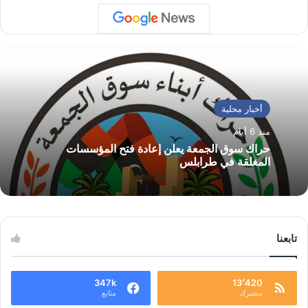
أخبار محلية
منذ 6 أيام
حراك سوق الجمعة يعلن إعادة فتح المؤسسات
المغلقة في طرابلس
تابعنا
347k
13٬420
مشترك
متابع