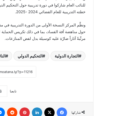
للنائب العام شاركوا في دورة تدريبية حول التحكيم الد
خطته التدريبية للعام القضائي 2024 -2025.
ونظَّم المركز النسخة الأولى من الدورة التدريبية في 
حول مناهضة آفة الفساد، بما في ذلك تكريس الحماية 
مرتِّبةً آثاراً ضارّة عليه كوسيلة بدل لفض المنازعات.
التجارة الدولية
التحكيم الدولي
النا
تابعنا
فيسبوك
‫X
لينكدإن
بينتيريست
شاركها