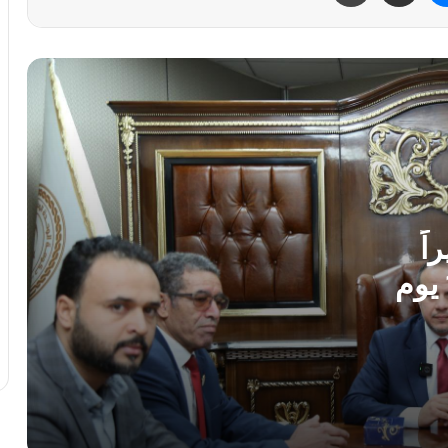
برنامج تدريبي لمفوضية الانتخابات حول
تحديات المرحلة في الانتخابات البلدية
المفوضية تبحث مرحلة الاستعداد لفتح سجل
الناخبين لانتخابات المجالس البلدية
بنغازي تحتضن منتدى الأحزاب والكيانات
السياسية ودورها في انتخابات المجالس
البلدية
اً
للتعليم ويُطلق خطة الـ100 يوم
الوطنى للتنمية يوقع اتفاقيات مع شركة
إماراتية للتطوير والتنمية في سرت
اطلاق حملة تشجير داخل كلية الاقتصاد
والعلوم السياسية