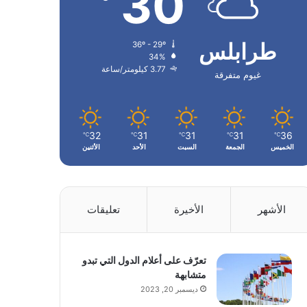
30
طرابلس
36º - 29º
34%
3.77 كيلومتر/ساعة
غيوم متفرقة
32
31
31
31
36
℃
℃
℃
℃
℃
الخميس
الجمعة
السبت
الأحد
الأثنين
الأشهر
الأخيرة
تعليقات
تعرّف على أعلام الدول التي تبدو
متشابهة
ديسمبر 20, 2023