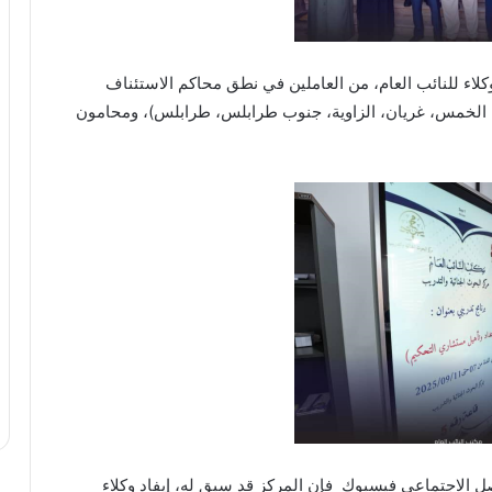
اء للنائب العام، من العاملين في نطق محاكم الاستئناف
تة، الخمس، غريان، الزاوية، جنوب طرابلس، طرابلس)، ومحامون
 الاجتماعي فيسبوك فإن المركز قد سبق له، إيفاد وكلاء