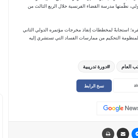
ولي، نظّمتها مدرسة القضاء الفرنسية خلال الربع الثالث من
مقره؛ استجابةً لمخططات إنفاذ مخرجات مؤتمره الدولي الثاني
لمنظومة التحكيم من ممارسات الفساد التي تستشري إليه
ئب العام
دورة تدريبية
نسخ الرابط
القريو يباشر مهام عمله وزيراً للتعليم
ويُطلق خطة الـ100 يوم للنهوض بالقطاع
اتفاق “ليبي – أممي” على تعزيز نظم الحماية
الاجتماعية ودعم الحلول الدائمة للنازحين
ماسنجر
مشاركة عبر البريد
طباعة