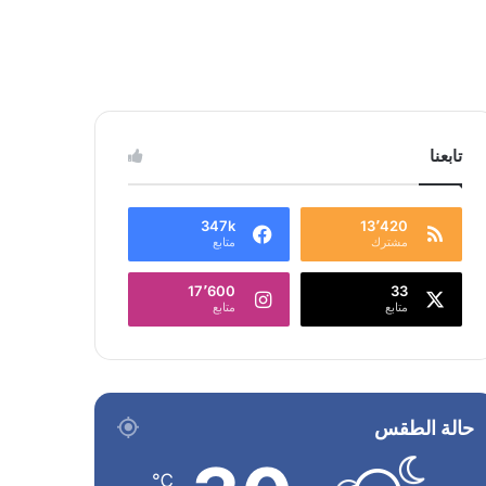
تابعنا
347k
13٬420
مشترك
متابع
17٬600
33
متابع
متابع
حالة الطقس
℃