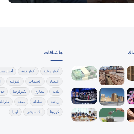
مكافحة الأمراض تعلن تطعيم اكثر من 700
الف طفل في ختام حملة تطعيم الاطفال
انطلاق الحملة الوطنية للتطعيمات ضد شلل
الأطفال والحصبة
ناك
هاشتاقات
منظمة الإيسيسكو تسجل 21 موقعاً تراثيا
في ليبيا بقائمتها
أخبار دولية
أخبار فنية
أخبار محل
اقتصاد
الخدمات
المؤقتة
ا
بلدية
بنغازي
تكنولوجيا
جدي
رياضة
سلطة
صحة
طرابل
كورونا
لك سيدتي
ليبيا