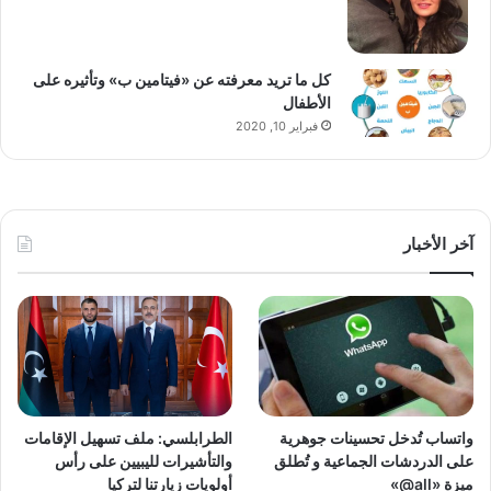
كل ما تريد معرفته عن «فيتامين ب» وتأثيره على
الأطفال
فبراير 10, 2020
آخر الأخبار
واتساب تُدخل تحسينات جوهرية
الطرابلسي: ملف تسهيل الإقامات
على الدردشات الجماعية و تُطلق
والتأشيرات لليبيين على رأس
ميزة «all@»
أولويات زيارتنا لتركيا