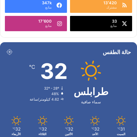
347k
13٬420
مشترك
متابع
17٬600
33
متابع
متابع
حالة الطقس
32
℃
طرابلس
32º - 28º
48%
4.62 كيلومتر/ساعة
سماء صافية
32
32
32
32
31
℃
℃
℃
℃
℃
السبت
الأحد
الأثنين
الثلاثاء
الأربعاء