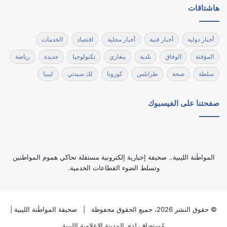
هاشتاقات
أخبار دولية
أخبار فنية
أخبار محلية
اقتصاد
الخدمات
المؤقتة
الوفاق
بلدية
بنغازي
تكنولوجيا
جديدة
رياضة
سلطة
صحة
طرابلس
كورونا
لك سيدتي
ليبيا
صفحتنا على الفيسبوك
‏المواطَنة الليبية.. صحيفة إخبارية إلكترونية مستقلة تحاكي هموم المواطنين
وتسلط الضوء القطاعات الخدمية.
© حقوق النشر 2026، جميع الحقوق محفوظة |
صحيفة المواطَنة الليبية
|
مُستضاف لدى
المدينة الاعلامية الليبية