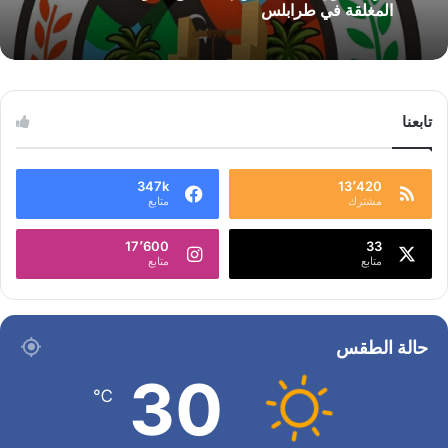
المغلقة في طرابلس
تابعنا
347k
13٬420
مشترك
متابع
17٬600
33
متابع
متابع
حالة الطقس
30
℃