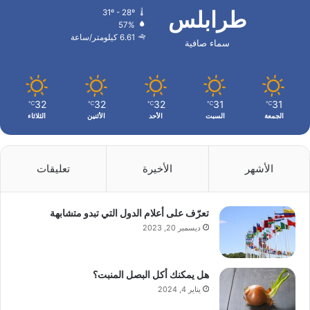
طرابلس
31º - 28º
57%
6.61 كيلومتر/ساعة
سماء صافية
32
32
32
31
31
℃
℃
℃
℃
℃
الجمعة
السبت
الأحد
الأثنين
الثلاثاء
الأشهر
الأخيرة
تعليقات
تعرّف على أعلام الدول التي تبدو متشابهة
ديسمبر 20, 2023
هل يمكنك أكل البصل المنبت؟
يناير 4, 2024