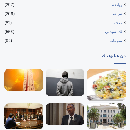
رياضة
(297)
سياسة
(206)
صحة
(82)
لك سيدتي
(556)
منوعات
(92)
من هنا وهناك