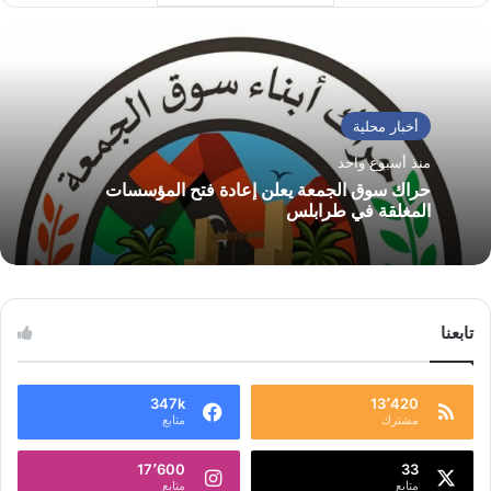
أخبار محلية
منذ أسبوع واحد
حراك سوق الجمعة يعلن إعادة فتح المؤسسات
المغلقة في طرابلس
تابعنا
347k
13٬420
مشترك
متابع
17٬600
33
متابع
متابع