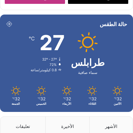
حالة الطقس
27
℃
طرابلس
32º - 27º
72%
0.8 كيلومتر/ساعة
سماء صافية
32
32
32
32
32
℃
℃
℃
℃
℃
الأثنين
الثلاثاء
الأربعاء
الخميس
الجمعة
الأشهر
الأخيرة
تعليقات