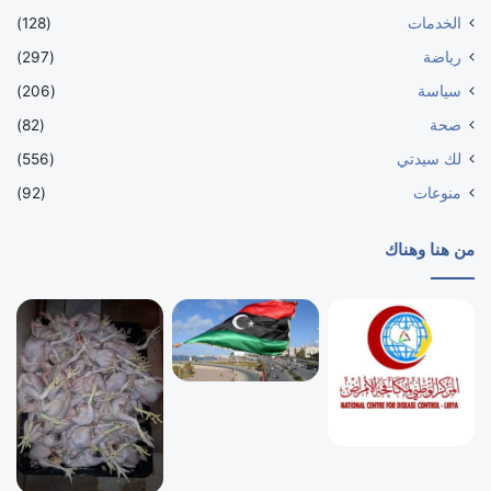
الخدمات
(128)
رياضة
(297)
سياسة
(206)
صحة
(82)
لك سيدتي
(556)
منوعات
(92)
من هنا وهناك