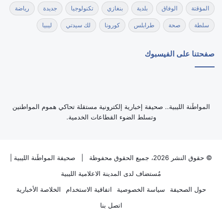
المؤقتة
الوفاق
بلدية
بنغازي
تكنولوجيا
جديدة
رياضة
سلطة
صحة
طرابلس
كورونا
لك سيدتي
ليبيا
صفحتنا على الفيسبوك
‏المواطَنة الليبية.. صحيفة إخبارية إلكترونية مستقلة تحاكي هموم المواطنين
وتسلط الضوء القطاعات الخدمية.
© حقوق النشر 2026، جميع الحقوق محفوظة |
صحيفة المواطَنة الليبية
|
مُستضاف لدى
المدينة الاعلامية الليبية
حول الصحيفة
سياسة الخصوصية
اتفاقية الاستخدام
الخلاصة الأخبارية
اتصل بنا