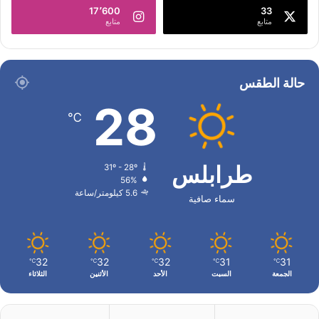
17٬600
33
متابع
متابع
حالة الطقس
28
℃
طرابلس
31º - 28º
56%
5.6 كيلومتر/ساعة
سماء صافية
32
32
32
31
31
℃
℃
℃
℃
℃
الجمعة
السبت
الأحد
الأثنين
الثلاثاء