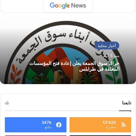
أخبار محلية
منذ 5 أيام
حراك سوق الجمعة يعلن إعادة فتح المؤسسات
المغلقة في طرابلس
تابعنا
347k
13٬420
مشترك
متابع