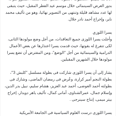
بدور العرض السينمائى خلال موسم عيد الفطر المقبل، حيث يتبقى
لها عدد مشاهد قليلة وتنتهى من التصوير نهائيا، وهو من تأليف محمد
ناير، وإخراج أحمد نادر جلال.
يسرا اللوزي
وأجلت يسرا اللوزى جميع التعاقدات، من أجل وضع مولودها الثانى،
لكى تتفرغ له بقوتها، حيث قدمت يسرا اعتذارها عن بعض الأعمال
الدرامية والسينمائية من أجل “الوضع”، ومن المفترض أن تضع يسرا
مولودها خلال الشهرين المقبلين.
يشار إلى أن يسرا اللوزى شاركت فى بطولة مسلسل “كلبش 3″،
بطولة النجم أمير كرارة، وعُرض فى رمضان الماضى، وشارك فى
بطولته أحمد العوضى، أحمد عبد العزيز، هشام سليم، نبيل بدر الدين،
وإسلام جمال، عمرالشناوى، أمانى كمال، تأليف ياهر دويدار، إخراج
بيتر ميمى، إنتاج سينرجى .
يسرا اللوزى درست العلوم السياسية فى الجامعة الأمريكية