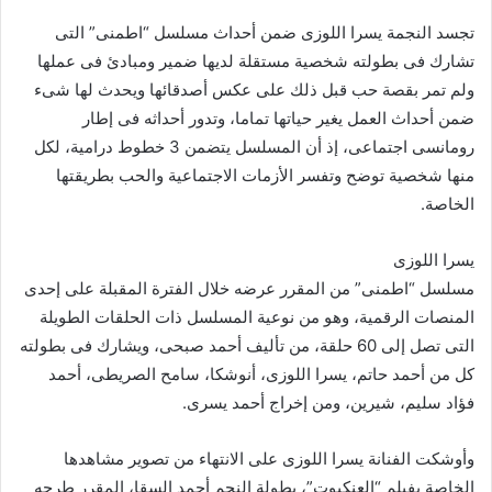
تجسد النجمة يسرا اللوزى ضمن أحداث مسلسل “اطمنى” التى
تشارك فى بطولته شخصية مستقلة لديها ضمير ومبادئ فى عملها
ولم تمر بقصة حب قبل ذلك على عكس أصدقائها ويحدث لها شىء
ضمن أحداث العمل يغير حياتها تماما، وتدور أحداثه فى إطار
رومانسى اجتماعى، إذ أن المسلسل يتضمن 3 خطوط درامية، لكل
منها شخصية توضح وتفسر الأزمات الاجتماعية والحب بطريقتها
الخاصة.
يسرا اللوزى
مسلسل “اطمنى” من المقرر عرضه خلال الفترة المقبلة على إحدى
المنصات الرقمية، وهو من نوعية المسلسل ذات الحلقات الطويلة
التى تصل إلى 60 حلقة، من تأليف أحمد صبحى، ويشارك فى بطولته
كل من أحمد حاتم، يسرا اللوزى، أنوشكا، سامح الصريطى، أحمد
فؤاد سليم، شيرين، ومن إخراج أحمد يسرى.
وأوشكت الفنانة يسرا اللوزى على الانتهاء من تصوير مشاهدها
الخاصة بفيلم “العنكبوت”، بطولة النجم أحمد السقا، المقرر طرحه