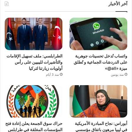
آخر الأخبار
واتساب تُدخل تحسينات جوهرية
الطرابلسي: ملف تسهيل الإقامات
على الدردشات الجماعية و تُطلق
والتأشيرات لليبيين على رأس
ميزة «all@»
أولويات زيارتنا لتركيا
منذ يومين
منذ 3 أيام
أبوراس: نجاح المبادرة الأمريكية
حراك سوق الجمعة يعلن إعادة فتح
في ليبيا مرهون باتفاق مؤسسي
المؤسسات المغلقة في طرابلس