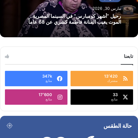
مارس 30, 2026
رحيل “أشهر كومبارس” في السينما المصرية..
الموت يغيب الفنانة فاطمة كشري عن 68 عاماً
تابعنا
347k
13٬420
مشترك
متابع
17٬600
33
متابع
متابع
حالة الطقس