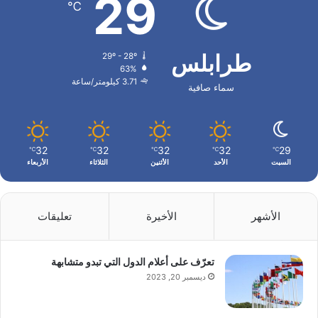
29
℃
طرابلس
29º - 28º
63%
3.71 كيلومتر/ساعة
سماء صافية
32
32
32
32
29
℃
℃
℃
℃
℃
السبت
الأحد
الأثنين
الثلاثاء
الأربعاء
الأشهر
الأخيرة
تعليقات
تعرّف على أعلام الدول التي تبدو متشابهة
ديسمبر 20, 2023