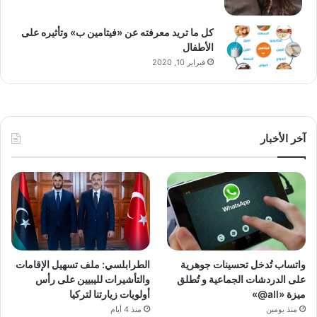
كل ما تريد معرفته عن «فيتامين ب» وتأثيره على
الأطفال
فبراير 10, 2020
آخر الأخبار
واتساب تُدخل تحسينات جوهرية
الطرابلسي: ملف تسهيل الإقامات
على الدردشات الجماعية و تُطلق
والتأشيرات لليبيين على رأس
ميزة «all@»
أولويات زيارتنا لتركيا
منذ يومين
منذ 4 أيام