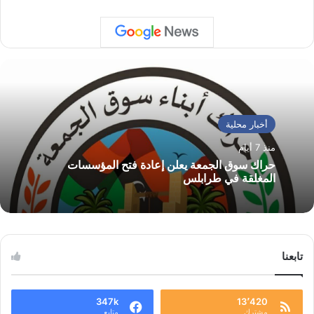
أخبار محلية
منذ 7 أيام
حراك سوق الجمعة يعلن إعادة فتح المؤسسات
المغلقة في طرابلس
تابعنا
347k
13٬420
مشترك
متابع