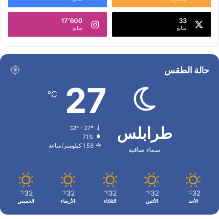
17٬600
33
متابع
متابع
حالة الطقس
27
℃
طرابلس
32º - 27º
71%
1.53 كيلومتر/ساعة
سماء صافية
32
32
32
32
32
℃
℃
℃
℃
℃
الأحد
الأثنين
الثلاثاء
الأربعاء
الخميس