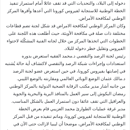
دخوله إلى البلاد، والتحديات التي قد تقف عائلا أمام استمرار تنفيذ
الخطة الوطنية للاستجابة لفيروس كورونا التي أعدها وأقرها المركز
الوطني لمكافحة الأمراض.
وكان المركز الوطني لمكافحة الامراض قد شكل لجنة تضم قطاعات
مختلفة ذات صلة في مكافحة الأوبئة، حيث أطلعت هذه اللجنة على
الخطوات التي اتخذها المركز من خلال لجانه الفنية المشكّلة لاحتواء
الفيروس وتقليل خطر دخوله للبلاد.
رئيس لجنة الرصد والتقصي د.محمد الفقيه استعرض بدوره
استعدادات وإجراءات شبكة الرصد والتقصي لاكتشاف أية حالة يُشتبه
في إصابتها بفيروس كورونا، في حين استعرض عضو لجنة الرصد
د.مالك عثمان الوضع الوبائي العالمي ومقارنته بالوضع الليبي.
من جانبه أشار مدير مكتب الرقابة الصحية الدولية بالمركز الوطني
رمضان البكوش إلى سير العمل بالمنافذ البرية والبحرية والجوية
والعراقيل التي تقف عائقا دون استمرار العمل بالشكل المناسب.
مدير غرفة عمليات الطوارئ محمد العزيبي قام بعرض الخطة
الوطنية للاستجابة لفيروس كورونا، وماتم تنفيذه من قبل المركز
الوطني لمكافحة الأمراض، موضحا أن ليبيا لازالت حتى الآن في