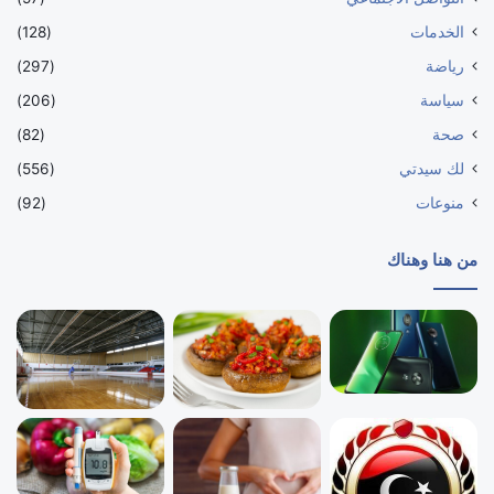
الخدمات
(128)
رياضة
(297)
سياسة
(206)
صحة
(82)
لك سيدتي
(556)
منوعات
(92)
من هنا وهناك