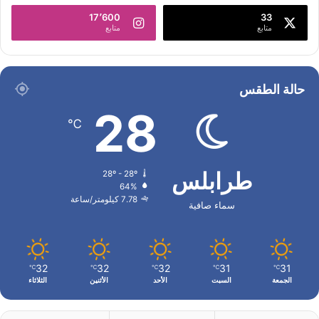
17٬600
33
متابع
متابع
حالة الطقس
28
℃
طرابلس
28º - 28º
64%
7.78 كيلومتر/ساعة
سماء صافية
32
32
32
31
31
℃
℃
℃
℃
℃
الجمعة
السبت
الأحد
الأثنين
الثلاثاء