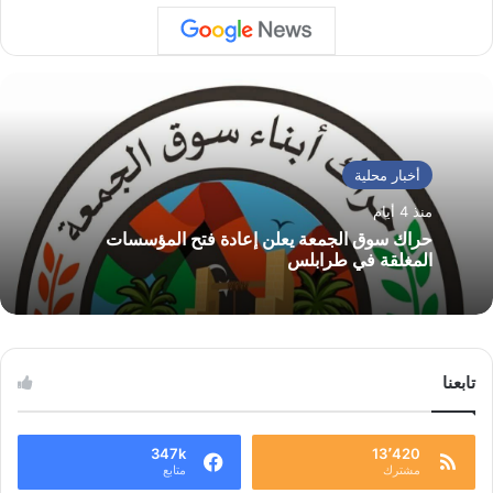
أخبار محلية
منذ 4 أيام
حراك سوق الجمعة يعلن إعادة فتح المؤسسات
المغلقة في طرابلس
تابعنا
347k
13٬420
مشترك
متابع