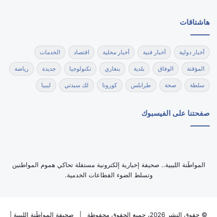
هاشتاقات
أخبار دولية
أخبار فنية
أخبار محلية
اقتصاد
الخدمات
المؤقتة
الوفاق
بلدية
بنغازي
تكنولوجيا
جديدة
رياضة
سلطة
صحة
طرابلس
كورونا
لك سيدتي
ليبيا
صفحتنا على الفيسبوك
‏المواطَنة الليبية.. صحيفة إخبارية إلكترونية مستقلة تحاكي هموم المواطنين
وتسلط الضوء القطاعات الخدمية.
© حقوق النشر 2026، جميع الحقوق محفوظة |
صحيفة المواطَنة الليبية
|