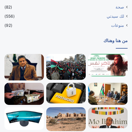
صحة
(82)
لك سيدتي
(556)
منوعات
(92)
من هنا وهناك