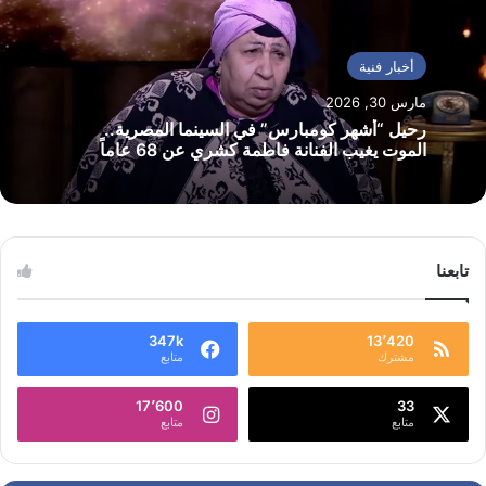
أخبار فنية
مارس 30, 2026
رحيل “أشهر كومبارس” في السينما المصرية..
الموت يغيب الفنانة فاطمة كشري عن 68 عاماً
تابعنا
347k
13٬420
مشترك
متابع
17٬600
33
متابع
متابع