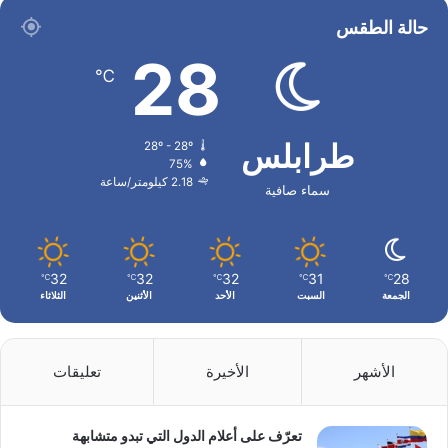
حالة الطقس
28
℃
طرابلس
28º - 28º
75%
2.18 كيلومتر/ساعة
سماء صافية
32
32
32
31
28
℃
℃
℃
℃
℃
الجمعة
السبت
الأحد
الأثنين
الثلاثاء
الأشهر
الأخيرة
تعليقات
تعرّف على أعلام الدول التي تبدو متشابهة