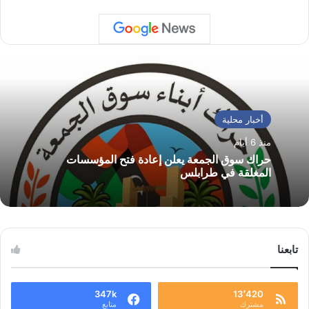
أخبار محلية
منذ 6 أيام
حراك سوق الجمعة يعلن إعادة فتح المؤسسات
المغلقة في طرابلس
تابعنا
347k
13٬420
مشترك
متابع