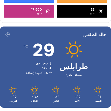
17٬600
33
متابع
متابع
حالة الطقس
29
℃
طرابلس
31º - 28º
57%
2.6 كيلومتر/ساعة
سماء صافية
32
32
32
32
31
℃
℃
℃
℃
℃
السبت
الأحد
الأثنين
الثلاثاء
الأربعاء