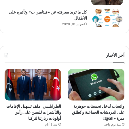
كل ما تريد معرفته عن «فيتامين ب» وتأثيره على
الأطفال
فبراير 10, 2020
آخر الأخبار
واتساب تُدخل تحسينات جوهرية
الطرابلسي: ملف تسهيل الإقامات
على الدردشات الجماعية و تُطلق
والتأشيرات لليبيين على رأس
ميزة «all@»
أولويات زيارتنا لتركيا
منذ يوم واحد
منذ 3 أيام