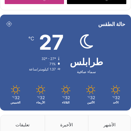
حالة الطقس
27
℃
طرابلس
32º - 27º
71%
1.37 كيلومتر/ساعة
سماء صافية
32
32
32
32
32
℃
℃
℃
℃
℃
الأحد
الأثنين
الثلاثاء
الأربعاء
الخميس
الأشهر
الأخيرة
تعليقات