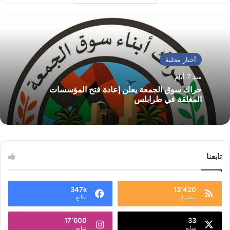
أخبار محلية
منذ 7 أيام
حراك سوق الجمعة يعلن إعادة فتح المؤسسات
المغلقة في طرابلس
تابعنا
347k
13٬420
مشترك
متابع
17٬600
33
متابع
متابع