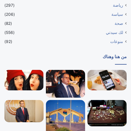
رياضة
(297)
سياسة
(206)
صحة
(82)
لك سيدتي
(556)
منوعات
(92)
من هنا وهناك