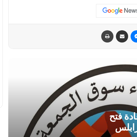
الدبيبة يوجّه بـ«خطة عاجلة» لتزويد المخابز
والمستشفيات بالديزل و«البريقة» تبدأ التنفيذ
الفوري
ماسنجر
مشاركة عبر البريد
طباعة
سفارة ليبيا لدى إيطاليا تعلن عودة “اللاعبين
الأربعة” إلى أرض الوطن بعد 11 عامًا من
الاحتجاز
أمن بنغازي يضبط 167 مهاجراً غير شرعي
في حملة ميدانية واسعة
مركز الأرصاد الجوية يحذر من ذروة موجة
حارة و رطوبة عالية بمنتصف الأسبوع
دة فتح
ابلس
الطرابلسي يطالب الدبيبة بـ”فرض السيطرة
بالقوة” ويكشف ثغرات أمنية في ملف