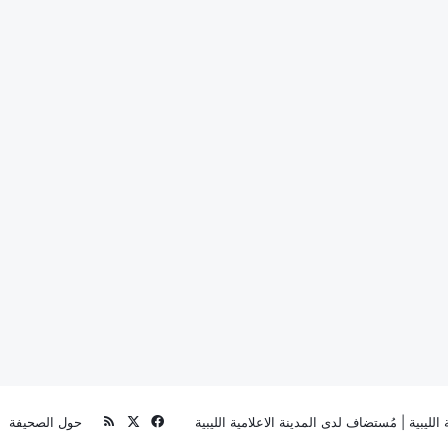
‫X
فيسبوك
ملخص
الليبية
| مُستضاف لدى
المدينة الاعلامية الليبية
حول الصحيفة
الموقع