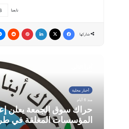
تابعنا
فيسبوك
‫X
لينكدإن
بينتيريست
شاركها
أقرأ التالي
أخبار محلية
منذ 6 أيام
حراك سوق الجمعة يعلن إعا
المؤسسات المغلقة في طر