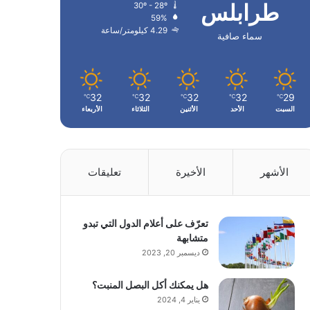
طرابلس
30º - 28º
59%
4.29 كيلومتر/ساعة
سماء صافية
32
32
32
32
29
℃
℃
℃
℃
℃
السبت
الأحد
الأثنين
الثلاثاء
الأربعاء
الأشهر
الأخيرة
تعليقات
تعرّف على أعلام الدول التي تبدو
متشابهة
ديسمبر 20, 2023
هل يمكنك أكل البصل المنبت؟
يناير 4, 2024