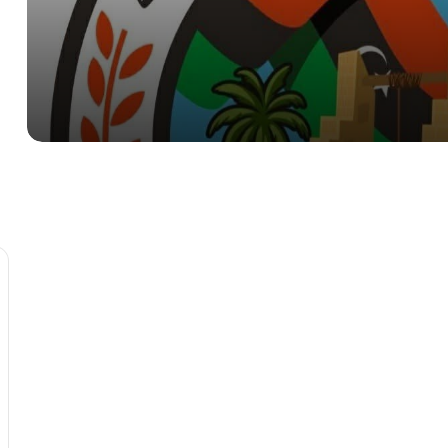
تهريب الوقود
الأرصاد الجوية تتوقع أجواءً صيفية معتدلة
وتحذر من السباحة في الشواطئ
صرمان: احباط محاولة تفجير سيارة مفخخة
أمام إحدى المدارس
بمشاركة 134 ألف طالب.. انطلاق امتحانات
الشهادة الثانوية للعام الدراسي 2025-
2026 في ليبيا
إحباط تهريب التاريخ.. “آثار بنغازي” تسترد 4
رؤوس تماثيل وتكرم الأمن الداخلي