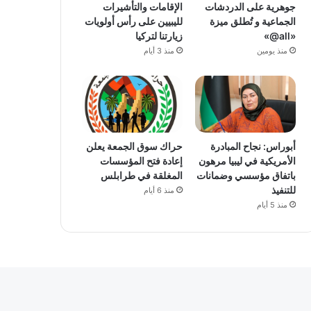
جوهرية على الدردشات
الإقامات والتأشيرات
الجماعية و تُطلق ميزة
لليبيين على رأس أولويات
«all@»
زيارتنا لتركيا
منذ يومين
منذ 3 أيام
أبوراس: نجاح المبادرة
حراك سوق الجمعة يعلن
الأمريكية في ليبيا مرهون
إعادة فتح المؤسسات
باتفاق مؤسسي وضمانات
المغلقة في طرابلس
للتنفيذ
منذ 6 أيام
منذ 5 أيام