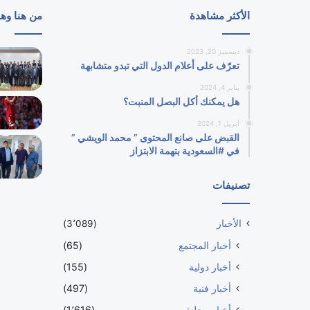
الأكثر مشاهدة
من هنا وه
ديسمبر 20, 2023
تعرّف على أعلام الدول التي تبدو متشابهة
يناير 4, 2024
هل يمكنك أكل البصل المنبت؟
أبريل 1, 2024
القبض على صانع المحتوى ” محمد الويشي ”
في #السعودية بتهمة الابتزاز
تصنيفات
الأخبار
(3٬089)
أخبار المجتمع
(65)
أخبار دولية
(155)
أخبار فنية
(497)
أخبار محلية
(1٬616)