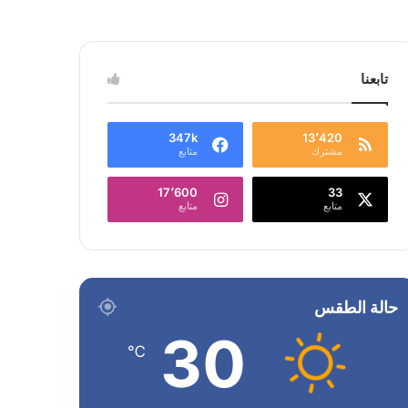
تابعنا
347k
13٬420
مشترك
متابع
17٬600
33
متابع
متابع
حالة الطقس
30
℃