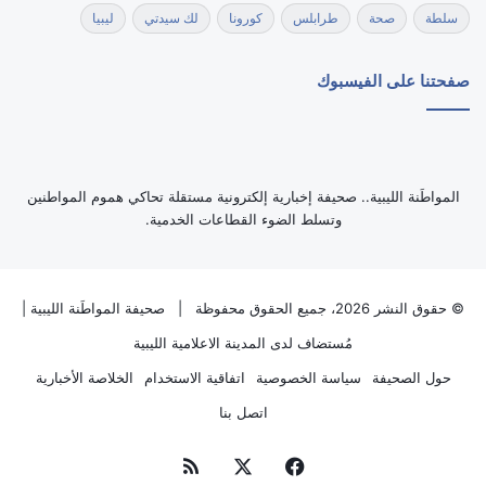
سلطة
صحة
طرابلس
كورونا
لك سيدتي
ليبيا
صفحتنا على الفيسبوك
‏المواطَنة الليبية.. صحيفة إخبارية إلكترونية مستقلة تحاكي هموم المواطنين
وتسلط الضوء القطاعات الخدمية.
© حقوق النشر 2026، جميع الحقوق محفوظة |
صحيفة المواطَنة الليبية
|
مُستضاف لدى
المدينة الاعلامية الليبية
حول الصحيفة
سياسة الخصوصية
اتفاقية الاستخدام
الخلاصة الأخبارية
اتصل بنا
فيسبوك
‫X
ملخص