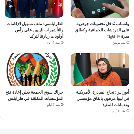
واتساب تُدخل تحسينات جوهرية
الطرابلسي: ملف تسهيل الإقامات
على الدردشات الجماعية و تُطلق
والتأشيرات لليبيين على رأس
ميزة «all@»
أولويات زيارتنا لتركيا
منذ يومين
منذ 4 أيام
أبوراس: نجاح المبادرة الأمريكية
حراك سوق الجمعة يعلن إعادة فتح
في ليبيا مرهون باتفاق مؤسسي
المؤسسات المغلقة في طرابلس
وضمانات للتنفيذ
منذ 7 أيام
منذ 6 أيام