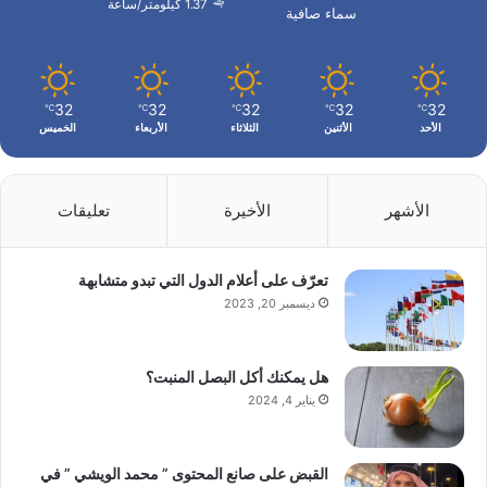
1.37 كيلومتر/ساعة
سماء صافية
32
32
32
32
32
℃
℃
℃
℃
℃
الأحد
الأثنين
الثلاثاء
الأربعاء
الخميس
الأشهر
الأخيرة
تعليقات
تعرّف على أعلام الدول التي تبدو متشابهة
ديسمبر 20, 2023
هل يمكنك أكل البصل المنبت؟
يناير 4, 2024
القبض على صانع المحتوى ” محمد الويشي ” في