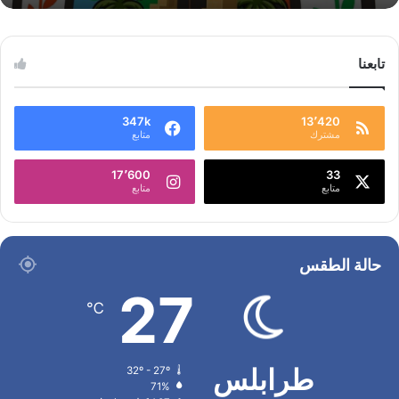
تابعنا
347k
13٬420
مشترك
متابع
17٬600
33
متابع
متابع
حالة الطقس
27
℃
طرابلس
32º - 27º
71%