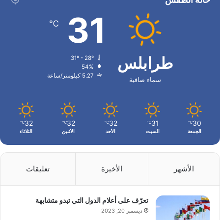
31
℃
طرابلس
31º - 28º
54%
5.27 كيلومتر/ساعة
سماء صافية
32
32
32
31
30
℃
℃
℃
℃
℃
الجمعة
السبت
الأحد
الأثنين
الثلاثاء
الأشهر
الأخيرة
تعليقات
تعرّف على أعلام الدول التي تبدو متشابهة
ديسمبر 20, 2023