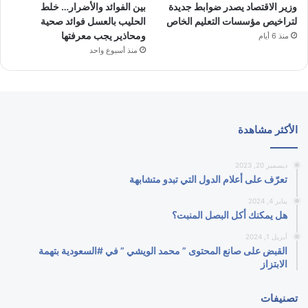
وزير الاقتصاد يصدر ضوابط جديدة
بين الفوائد والأضرار… خلط
لتراخيص مؤسسات التعليم الخاص
الحليب بالعسل فوائد صحية
ومحاذير يجب معرفتها
منذ 6 أيام
منذ أسبوع واحد
الأكثر مشاهدة
ديسمبر 20, 2023
تعرّف على أعلام الدول التي تبدو متشابهة
يناير 4, 2024
هل يمكنك أكل البصل المنبت؟
أبريل 1, 2024
القبض على صانع المحتوى ” محمد الويشي ” في #السعودية بتهمة
الابتزاز
تصنيفات