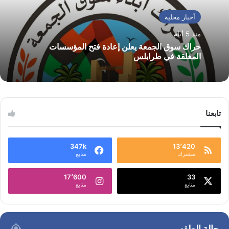
أخبار محلية
منذ 5 أيام
حراك سوق الجمعة يعلن إعادة فتح المؤسسات
المغلقة في طرابلس
تابعنا
347k
13٬420
مشترك
متابع
17٬600
33
متابع
متابع
حالة الطقس