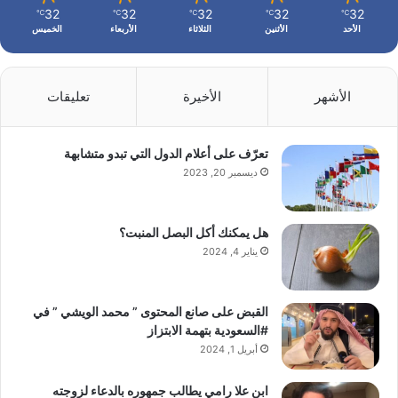
32
32
32
32
32
℃
℃
℃
℃
℃
الأحد
الأثنين
الثلاثاء
الأربعاء
الخميس
الأشهر
الأخيرة
تعليقات
تعرّف على أعلام الدول التي تبدو متشابهة
ديسمبر 20, 2023
هل يمكنك أكل البصل المنبت؟
يناير 4, 2024
القبض على صانع المحتوى ” محمد الويشي ” في
#السعودية بتهمة الابتزاز
أبريل 1, 2024
ابن علا رامي يطالب جمهوره بالدعاء لزوجته