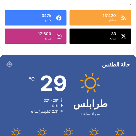
347k
13٬420
مشترك
متابع
17٬600
33
متابع
متابع
حالة الطقس
29
℃
طرابلس
32º - 28º
61%
2.31 كيلومتر/ساعة
سماء صافية