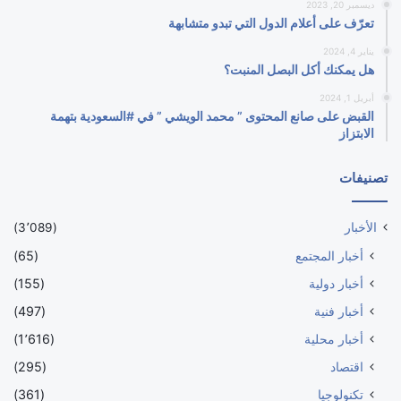
ديسمبر 20, 2023
تعرّف على أعلام الدول التي تبدو متشابهة
يناير 4, 2024
هل يمكنك أكل البصل المنبت؟
أبريل 1, 2024
القبض على صانع المحتوى ” محمد الويشي ” في #السعودية بتهمة
الابتزاز
تصنيفات
الأخبار
(3٬089)
أخبار المجتمع
(65)
أخبار دولية
(155)
أخبار فنية
(497)
أخبار محلية
(1٬616)
اقتصاد
(295)
تكنولوجيا
(361)