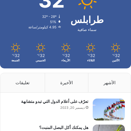
32
طرابلس
32º - 28º
51%
4.95 كيلومتر/ساعة
سماء صافية
32
32
32
32
32
℃
℃
℃
℃
℃
الأثنين
الثلاثاء
الأربعاء
الخميس
الجمعة
الأشهر
الأخيرة
تعليقات
تعرّف على أعلام الدول التي تبدو متشابهة
ديسمبر 20, 2023
هل يمكنك أكل البصل المنبت؟