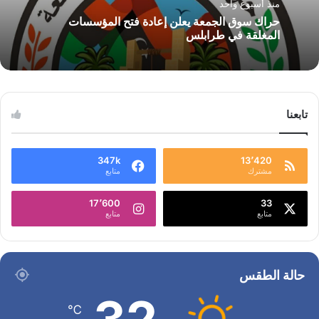
منذ أسبوع واحد
حراك سوق الجمعة يعلن إعادة فتح المؤسسات
المغلقة في طرابلس
تابعنا
347k
13٬420
مشترك
متابع
17٬600
33
متابع
متابع
حالة الطقس
℃