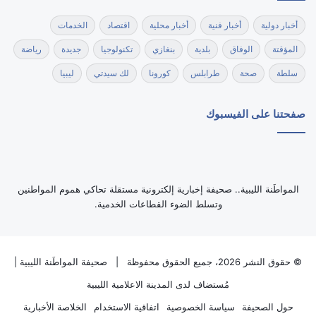
أخبار دولية
أخبار فنية
أخبار محلية
اقتصاد
الخدمات
المؤقتة
الوفاق
بلدية
بنغازي
تكنولوجيا
جديدة
رياضة
سلطة
صحة
طرابلس
كورونا
لك سيدتي
ليبيا
صفحتنا على الفيسبوك
‏المواطَنة الليبية.. صحيفة إخبارية إلكترونية مستقلة تحاكي هموم المواطنين
وتسلط الضوء القطاعات الخدمية.
© حقوق النشر 2026، جميع الحقوق محفوظة |
صحيفة المواطَنة الليبية
|
مُستضاف لدى
المدينة الاعلامية الليبية
حول الصحيفة
سياسة الخصوصية
اتفاقية الاستخدام
الخلاصة الأخبارية