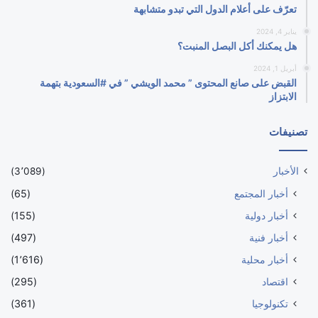
تعرّف على أعلام الدول التي تبدو متشابهة
يناير 4, 2024
هل يمكنك أكل البصل المنبت؟
أبريل 1, 2024
القبض على صانع المحتوى ” محمد الويشي ” في #السعودية بتهمة
الابتزاز
تصنيفات
الأخبار
(3٬089)
أخبار المجتمع
(65)
أخبار دولية
(155)
أخبار فنية
(497)
أخبار محلية
(1٬616)
اقتصاد
(295)
تكنولوجيا
(361)