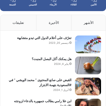
32
32
32
32
32
℃
℃
℃
℃
℃
الأثنين
الثلاثاء
الأربعاء
الخميس
الجمعة
الأشهر
الأخيرة
تعليقات
تعرّف على أعلام الدول التي تبدو متشابهة
ديسمبر 20, 2023
هل يمكنك أكل البصل المنبت؟
يناير 4, 2024
القبض على صانع المحتوى ” محمد الويشي ” في
#السعودية بتهمة الابتزاز
أبريل 1, 2024
ابن علا رامي يطالب جمهوره بالدعاء لزوجته
"الفنانة"