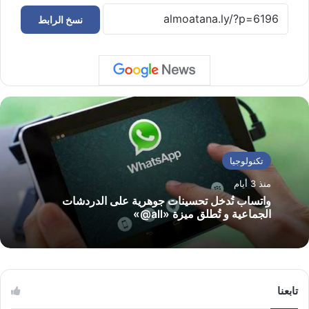
نسخ الرابط
تكنولوجيا
منذ 3 أيام
واتساب تُدخل تحسينات جوهرية على الدردشات
الجماعية و تُطلق ميزة «all@»
تابعنا