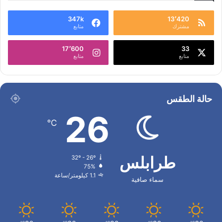
347k
13٬420
مشترك
متابع
17٬600
33
متابع
متابع
حالة الطقس
26
℃
طرابلس
32º - 26º
75%
1.1 كيلومتر/ساعة
سماء صافية