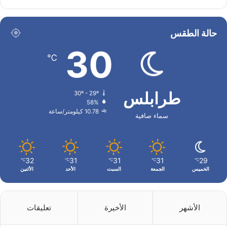
حالة الطقس
30
℃
طرابلس
30º - 29º
58%
10.78 كيلومتر/ساعة
سماء صافية
32
31
31
31
29
℃
℃
℃
℃
℃
الخميس
الجمعة
السبت
الأحد
الأثنين
الأشهر
الأخيرة
تعليقات