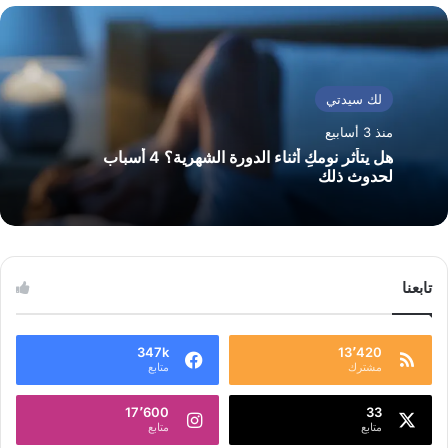
لك سيدتي
منذ 3 أسابيع
هل يتأثر نومكِ أثناء الدورة الشهرية؟ 4 أسباب
لحدوث ذلك
تابعنا
347k
13٬420
مشترك
متابع
17٬600
33
متابع
متابع