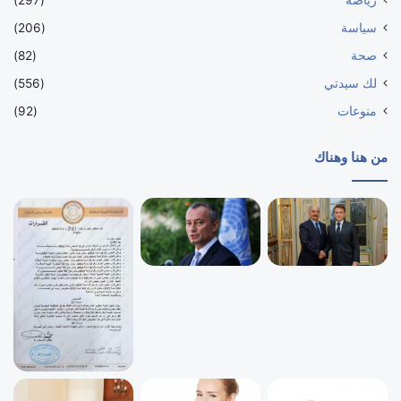
رياضة
(297)
سياسة
(206)
صحة
(82)
لك سيدتي
(556)
منوعات
(92)
من هنا وهناك