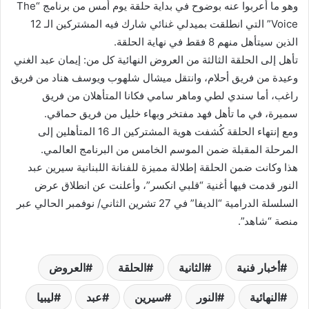
وهو ما أعربوا عنه بوضوح في بداية حلقة يوم أمس من برنامج “The
Voice” التي انطلقت بميدلي غنائي شارك فيه المشتركين الـ 12
الذين سيتأهل منهم 8 فقط في نهاية الحلقة.
تأهل إلى الحلقة الثالثة من العروض النهائية كل من: إيمان عبد الغني
وعيدة من فريق أحلام، وانتقل ميشال شلهوب ويوسف هناد من فريق
راغب، أما سندي لطي وماهر سامي فكانا المتأهلان من فريق
سميرة، في ما تأهل فهد مفتخر وبهاء خليل من فريق حماقي.
ومع إنتهاء الحلقة كُشفت هوية المشتركين الـ 16 المتأهلين إلى
المرحلة المقبلة ضمن الموسم الخامس من البرنامج العالمي.
هذا وكانت ضمن الحلقة إطلالة مميزة للفنانة اللبنانية ​سيرين عبد
النور​ قدمت فيها أغنية “قلبي انكسر”، وأعلنت عن انطلاق عرض
السلسلة الدرامية “الديفا” في 27 تشرين الثاني/ نوفمبر الحالي عبر
منصة “شاهد”.
أخبار فنية
الثانية
الحلقة
العروض
النهائية
النور
سيرين
عبد
ليبيا