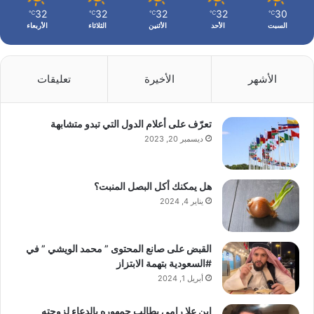
32
32
32
32
30
℃
℃
℃
℃
℃
السبت
الأحد
الأثنين
الثلاثاء
الأربعاء
الأشهر
الأخيرة
تعليقات
تعرّف على أعلام الدول التي تبدو متشابهة
ديسمبر 20, 2023
هل يمكنك أكل البصل المنبت؟
يناير 4, 2024
القبض على صانع المحتوى ” محمد الويشي ” في
#السعودية بتهمة الابتزاز
أبريل 1, 2024
ابن علا رامي يطالب جمهوره بالدعاء لزوجته