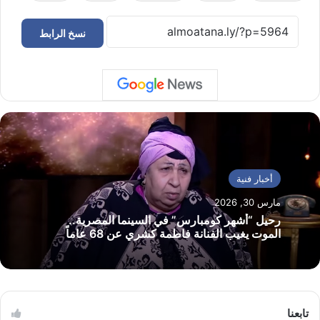
نسخ الرابط
أخبار فنية
مارس 30, 2026
رحيل “أشهر كومبارس” في السينما المصرية..
الموت يغيب الفنانة فاطمة كشري عن 68 عاماً
تابعنا