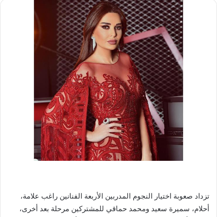
تزداد صعوبة اختيار النجوم المدربين الأربعة الفنانين ​راغب علامة​، ​
أحلام​، ​سميرة سعيد​ و​محمد حماقي​ للمشتركين مرحلة بعد أخرى،