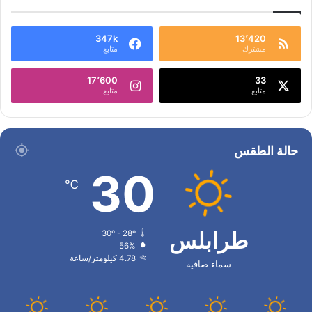
347k
13٬420
مشترك
متابع
17٬600
33
متابع
متابع
حالة الطقس
30
℃
طرابلس
30º - 28º
56%
4.78 كيلومتر/ساعة
سماء صافية