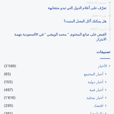
ديسمبر 20, 2023
تعرّف على أعلام الدول التي تبدو متشابهة
يناير 4, 2024
هل يمكنك أكل البصل المنبت؟
أبريل 1, 2024
القبض على صانع المحتوى ” محمد الويشي ” في #السعودية بتهمة
الابتزاز
تصنيفات
الأخبار
(3٬089)
أخبار المجتمع
(65)
أخبار دولية
(155)
أخبار فنية
(497)
أخبار محلية
(1٬616)
اقتصاد
(295)
تكنولوجيا
(361)