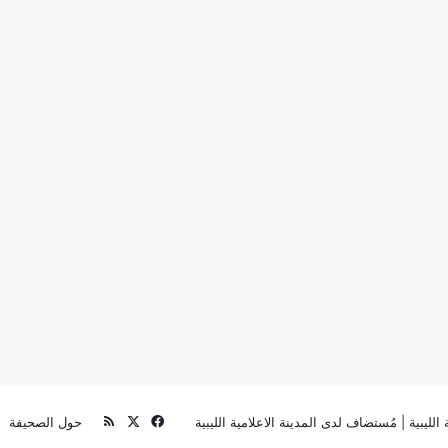
‫X
فيسبوك
ملخص
الليبية
| مُستضاف لدى
المدينة الاعلامية الليبية
حول الصحيفة
الموقع