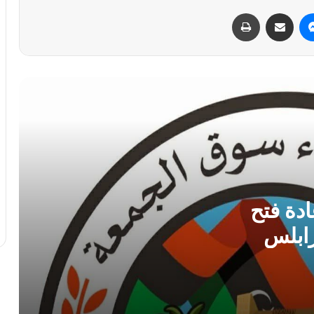
الفوري
ماسنجر
مشاركة عبر البريد
طباعة
سفارة ليبيا لدى إيطاليا تعلن عودة “اللاعبين
الأربعة” إلى أرض الوطن بعد 11 عامًا من
الاحتجاز
أمن بنغازي يضبط 167 مهاجراً غير شرعي
في حملة ميدانية واسعة
مركز الأرصاد الجوية يحذر من ذروة موجة
حارة و رطوبة عالية بمنتصف الأسبوع
دة فتح
ابلس
الطرابلسي يطالب الدبيبة بـ”فرض السيطرة
بالقوة” ويكشف ثغرات أمنية في ملف
تهريب الوقود
الأرصاد الجوية تتوقع أجواءً صيفية معتدلة
وتحذر من السباحة في الشواطئ