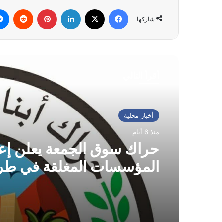
فيسبوك
‫X
لينكدإن
بينتيريست
شاركها
أقرأ التالي
أخبار محلية
منذ 6 أيام
حراك سوق الجمعة يعلن إعا
المؤسسات المغلقة في طر