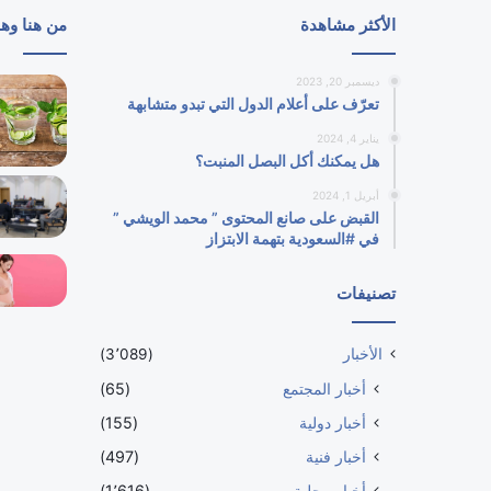
الأكثر مشاهدة
من هنا وه
ديسمبر 20, 2023
تعرّف على أعلام الدول التي تبدو متشابهة
يناير 4, 2024
هل يمكنك أكل البصل المنبت؟
أبريل 1, 2024
القبض على صانع المحتوى ” محمد الويشي ”
في #السعودية بتهمة الابتزاز
تصنيفات
الأخبار
(3٬089)
أخبار المجتمع
(65)
أخبار دولية
(155)
أخبار فنية
(497)
أخبار محلية
(1٬616)