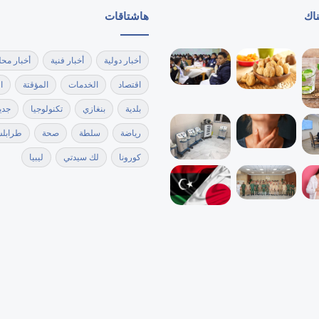
ناك
هاشتاقات
أخبار دولية
أخبار فنية
أخبار محل
اقتصاد
الخدمات
المؤقتة
ا
بلدية
بنغازي
تكنولوجيا
جدي
رياضة
سلطة
صحة
طرابل
كورونا
لك سيدتي
ليبيا