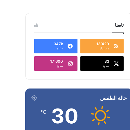
تابعنا
347k
13٬420
مشترك
متابع
17٬600
33
متابع
متابع
حالة الطقس
30
℃