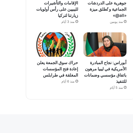
جوهرية على الدردشات
الإقامات والتأشيرات
الجماعية و تُطلق ميزة
لليبيين على رأس أولويات
«all@»
زيارتنا لتركيا
منذ يومين
منذ 3 أيام
أبوراس: نجاح المبادرة
حراك سوق الجمعة يعلن
الأمريكية في ليبيا مرهون
إعادة فتح المؤسسات
باتفاق مؤسسي وضمانات
المغلقة في طرابلس
للتنفيذ
منذ 6 أيام
منذ 5 أيام