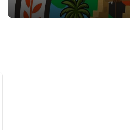
صرمان: احباط محاولة تفجير سيارة مفخخة
أمام إحدى المدارس
بمشاركة 134 ألف طالب.. انطلاق امتحانات
الشهادة الثانوية للعام الدراسي 2025-
2026 في ليبيا
إحباط تهريب التاريخ.. “آثار بنغازي” تسترد 4
رؤوس تماثيل وتكرم الأمن الداخلي