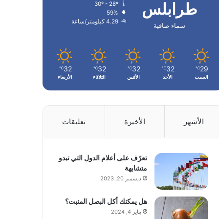
طرابلس
30º - 28º
59%
4.29 كيلومتر/ساعة
سماء صافية
32
32
32
32
29
℃
℃
℃
℃
℃
السبت
الأحد
الأثنين
الثلاثاء
الأربعاء
الأشهر
الأخيرة
تعليقات
تعرّف على أعلام الدول التي تبدو
متشابهة
ديسمبر 20, 2023
هل يمكنك أكل البصل المنبت؟
يناير 4, 2024