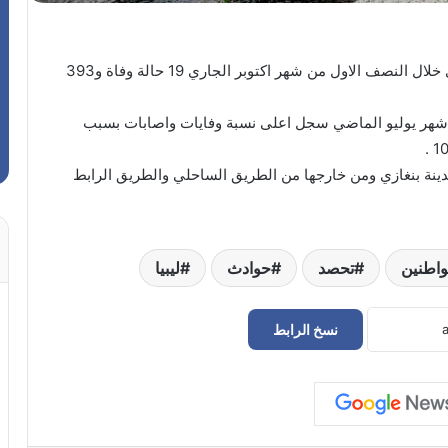
استقبل مستشفى الجلاء للجراحة والحوادث في بنغازي خلال النصف الاول من شهر اكتوبر الجاري 19 حالة وفاة و393
هر يوليو الماضي سجل اعلى نسبة وفايات واصابات بسبب
ينة بنغازي ومن خارجها من الطريق الساحلي والطريق الرابط
واطنين
تحصد
حوادث
ليبيا
نسخ الرابط
حراك سوق الجمعة يعلن إعادة فتح
المؤسسات المغلقة في طرابلس
الدبيبة يوجّه بـ«خطة عاجلة» لتزويد المخابز
والمستشفيات بالديزل و«البريقة» تبدأ التنفيذ