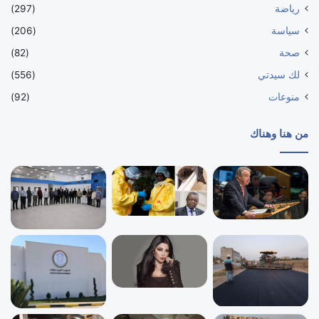
رياضة
(297)
سياسة
(206)
صحة
(82)
لك سيدتي
(556)
منوعات
(92)
من هنا وهناك