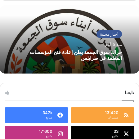
أخبار محلية
منذ 5 أيام
حراك سوق الجمعة يعلن إعادة فتح المؤسسات
المغلقة في طرابلس
تابعنا
347k
13٬420
مشترك
متابع
17٬600
33
متابع
متابع