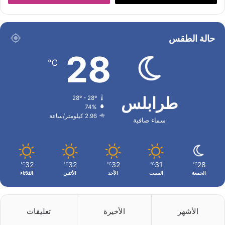
حالة الطقس
28
℃
طرابلس
28º - 28º
74%
2.96 كيلومتر/ساعة
سماء صافية
32
32
32
31
28
℃
℃
℃
℃
℃
الجمعة
السبت
الأحد
الأثنين
الثلاثاء
الأشهر
الأخيرة
تعليقات