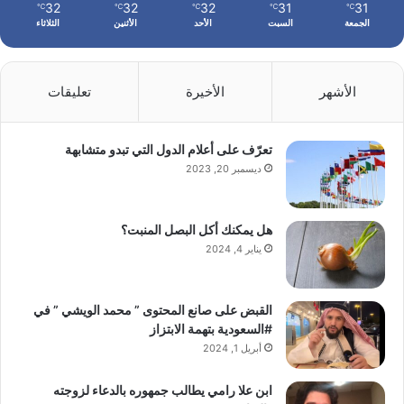
32
32
32
31
31
℃
℃
℃
℃
℃
الجمعة
السبت
الأحد
الأثنين
الثلاثاء
الأشهر
الأخيرة
تعليقات
تعرّف على أعلام الدول التي تبدو متشابهة
ديسمبر 20, 2023
هل يمكنك أكل البصل المنبت؟
يناير 4, 2024
القبض على صانع المحتوى ” محمد الويشي ” في
#السعودية بتهمة الابتزاز
أبريل 1, 2024
ابن علا رامي يطالب جمهوره بالدعاء لزوجته