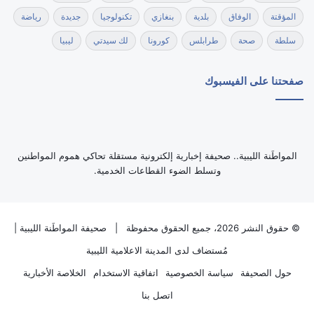
المؤقتة
الوفاق
بلدية
بنغازي
تكنولوجيا
جديدة
رياضة
سلطة
صحة
طرابلس
كورونا
لك سيدتي
ليبيا
صفحتنا على الفيسبوك
‏المواطَنة الليبية.. صحيفة إخبارية إلكترونية مستقلة تحاكي هموم المواطنين
وتسلط الضوء القطاعات الخدمية.
© حقوق النشر 2026، جميع الحقوق محفوظة |
صحيفة المواطَنة الليبية
|
مُستضاف لدى
المدينة الاعلامية الليبية
حول الصحيفة
سياسة الخصوصية
اتفاقية الاستخدام
الخلاصة الأخبارية
اتصل بنا