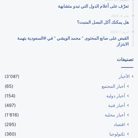
تعرّف على أعلام الدول التي تبدو متشابهة
يناير 4, 2024
هل يمكنك أكل البصل المنبت؟
أبريل 1, 2024
القبض على صانع المحتوى ” محمد الويشي ” في #السعودية بتهمة
الابتزاز
تصنيفات
الأخبار
(3٬087)
أخبار المجتمع
(65)
أخبار دولية
(154)
أخبار فنية
(497)
أخبار محلية
(1٬616)
اقتصاد
(295)
تكنولوجيا
(360)