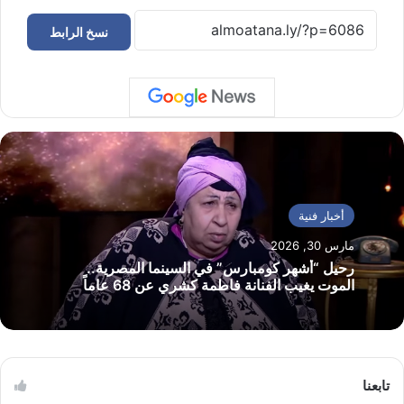
نسخ الرابط
أخبار فنية
مارس 30, 2026
رحيل “أشهر كومبارس” في السينما المصرية..
الموت يغيب الفنانة فاطمة كشري عن 68 عاماً
تابعنا