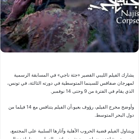
يشارك الفيلم الليبي القصير «جثة ناجي» في المسابقة الرسمية
لمهرجان صفاقس للسينما المتوسطية في دورته الثالثة، في تونس،
الذي يقام في الفترة من 9 وحتى 14 نوفمبر.
وأوضح مخرج الفيلم، رؤوف بعيو،أن الفيلم يتنافس مع 14 فيلما من
دول البحر المتوسط.
ويتناول الفيلم قضية الحروب الأهلية وآثارها السلبية على المجتمع،
وصورت مشاهده بضواحي مدينة مصراتة، والعمل من بطولة نضال