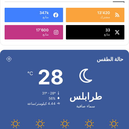
347k
13٬420
مشترك
متابع
17٬600
33
متابع
متابع
حالة الطقس
28
℃
طرابلس
31º - 28º
56%
4.44 كيلومتر/ساعة
سماء صافية