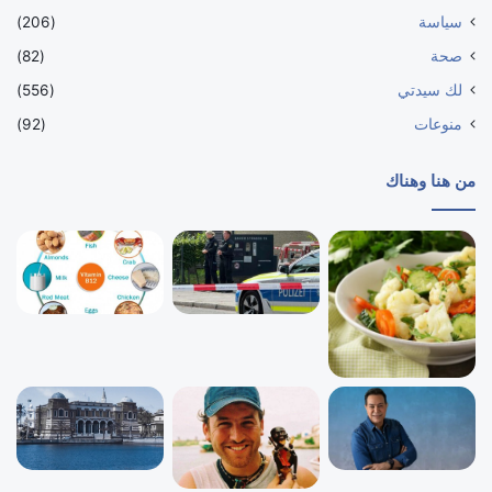
سياسة
(206)
صحة
(82)
لك سيدتي
(556)
منوعات
(92)
من هنا وهناك