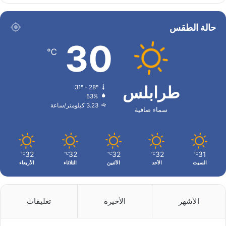
حالة الطقس
30
℃
طرابلس
31º - 28º
53%
3.23 كيلومتر/ساعة
سماء صافية
32
32
32
32
31
℃
℃
℃
℃
℃
السبت
الأحد
الأثنين
الثلاثاء
الأربعاء
الأشهر
الأخيرة
تعليقات