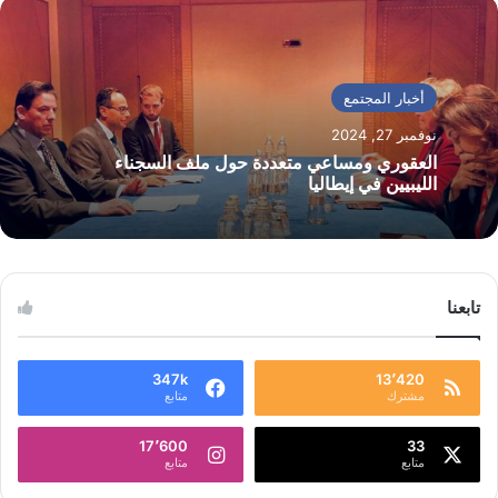
أخبار المجتمع
نوفمبر 27, 2024
العقوري ومساعي متعددة حول ملف السجناء
الليبيين في إيطاليا
تابعنا
347k
13٬420
مشترك
متابع
17٬600
33
متابع
متابع