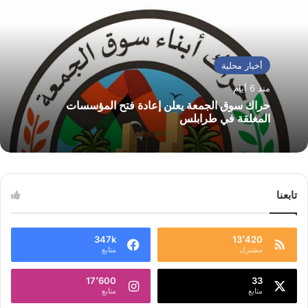
أخبار محلية
منذ 6 أيام
حراك سوق الجمعة يعلن إعادة فتح المؤسسات
المغلقة في طرابلس
تابعنا
347k
13٬420
مشترك
متابع
17٬600
33
متابع
متابع