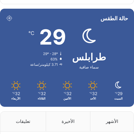
حالة الطقس
29
℃
طرابلس
29º - 28º
63%
3.71 كيلومتر/ساعة
سماء صافية
32
32
32
32
29
℃
℃
℃
℃
℃
السبت
الأحد
الأثنين
الثلاثاء
الأربعاء
الأشهر
الأخيرة
تعليقات