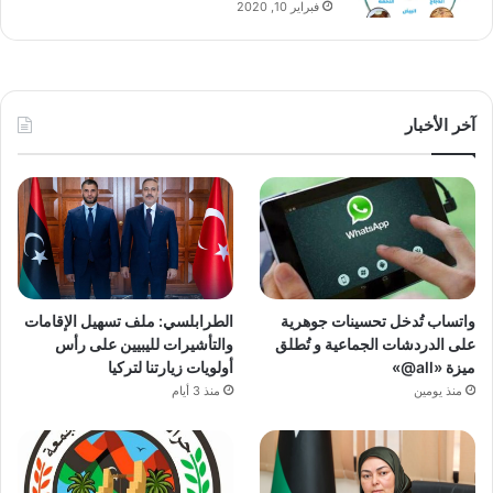
فبراير 10, 2020
آخر الأخبار
واتساب تُدخل تحسينات جوهرية
الطرابلسي: ملف تسهيل الإقامات
على الدردشات الجماعية و تُطلق
والتأشيرات لليبيين على رأس
ميزة «all@»
أولويات زيارتنا لتركيا
منذ يومين
منذ 3 أيام