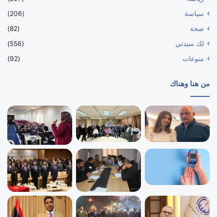
سياسة
(206)
صحة
(82)
لك سيدتي
(556)
منوعات
(92)
من هنا وهناك