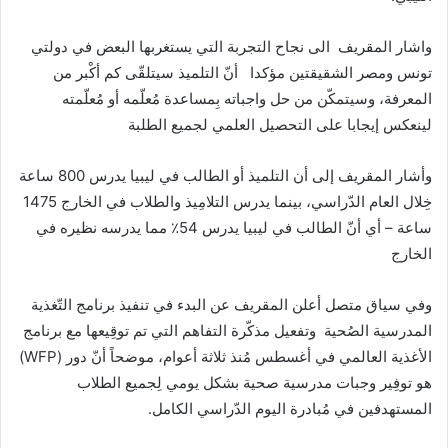
واشار المقريف الى نجاح التجربة التي يستغربها البعض في دولتي
تونس ومصر الشقيقتين مؤكدا أنّ التلميذ سيتلقّى كم أكْبر من
المعرفة، وسيتمكّن من حل واجباته بِمساعدة مُعلّمه أو مُعلّمته
لينعكس إيجابا على التحصيل العلمي لجميع الطلبة
وأشار المقريف إلى أن التلميذ أو الطالب في ليبيا يدرس 800 ساعة
خِلال العام الدّراسي، بينما يدرس التلامِيذ والطلاب في الخارج 1475
ساعة – أي أنّ الطالب في ليبيا يدرس 54٪ مما يدرسه نظيره في
الخارج
وفي سياق متصل أعلن المقريف عن البدء في تنفيذ برنامج التّغذية
المدرسية الصُحية وتفعيل مذكّرة التفاهم التي تم توقِيعها مع برنامج
الأغذية العالمي في أغسطس مُنذ ثلاثة أعوام، موضحاً أنّ دور (WFP)
هو توفِير وجبات مدرسية صحية بشكل يومي لِجميع الطلاب
المستهدفين في مُبادرة اليوم الدّراسي الكامل.