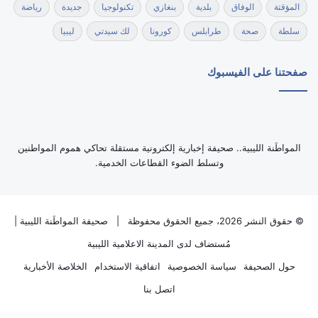
المؤقتة
الوفاق
بلدية
بنغازي
تكنولوجيا
جديدة
رياضة
سلطة
صحة
طرابلس
كورونا
لك سيدتي
ليبيا
صفحتنا على الفيسبوك
‏المواطَنة الليبية.. صحيفة إخبارية إلكترونية مستقلة تحاكي هموم المواطنين
وتسلط الضوء القطاعات الخدمية.
© حقوق النشر 2026، جميع الحقوق محفوظة |
صحيفة المواطَنة الليبية
|
مُستضاف لدى
المدينة الاعلامية الليبية
حول الصحيفة
سياسة الخصوصية
اتفاقية الاستخدام
الخلاصة الأخبارية
اتصل بنا