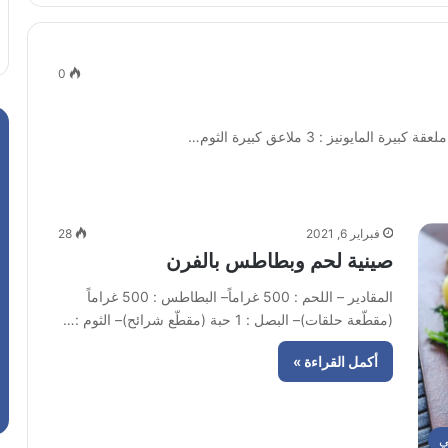
0
فبراير 6, 2021
28
صينية لحم وبطاطس بالفرن
المقادير – اللحم : 500 غراماً– البطاطس : 500 غراماً
(مقطّعة حلقات)– البصل : 1 حبة (مقطّع شرائح)– الثوم :…
أكمل القراءة »
ي