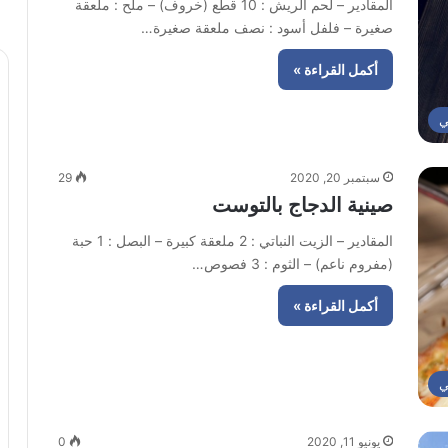
المقادير – لحم الريش : 10 قطع (خروف) – ملح : ملعقة
صغيرة – فلفل أسود : نصف ملعقة صغيرة…
أكمل القراءة »
ي
سبتمبر 20, 2020
29
صينية الدجاج بالتوست
المقادير – الزيت النباتي : 2 ملعقة كبيرة – البصل : 1 حبة
(مفروم ناعم) – الثوم : 3 فصوص…
أكمل القراءة »
ي
يونيو 11, 2020
0