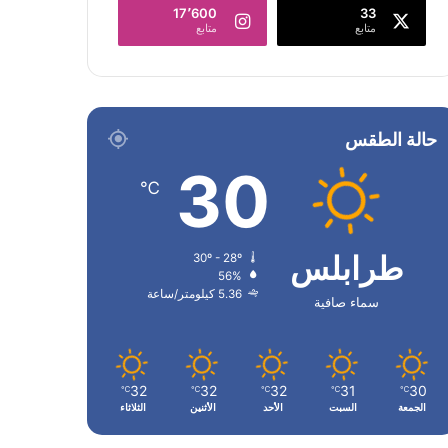
17٬600
33
متابع
متابع
حالة الطقس
30
℃
طرابلس
30º - 28º
56%
5.36 كيلومتر/ساعة
سماء صافية
32
32
32
31
30
℃
℃
℃
℃
℃
الجمعة
السبت
الأحد
الأثنين
الثلاثاء