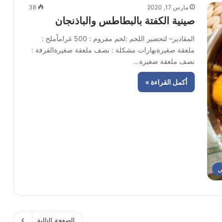
مارس 17, 2020
38
صينية الكفتة بالبطاطس والباذنجان
المقادير– لتحضير اللحم :لحم مفروم : 500 غراماًملح :
ملعقة صغيرةبهارات مشكلة : نصف ملعقة صغيرةالقرفة :
نصف ملعقة صغيرة…
أكمل القراءة »
ي
الصفحة التالية