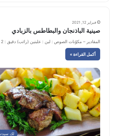
فبراير 12, 2021
صينية الباذنجان والبطاطس بالزبادي
المقادير – مكوّنات الصوص : لبن : علبتين (رائب) دقيق : 2 ملعقة كبيرة المايونيز : 3 ملاعق كبيرة الثوم…
أكمل القراءة »
لك سيدت