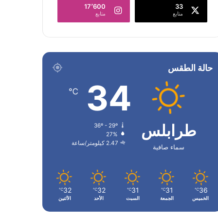
17٬600
33
متابع
متابع
حالة الطقس
34
℃
طرابلس
36º - 29º
27%
2.47 كيلومتر/ساعة
سماء صافية
32
32
31
31
36
℃
℃
℃
℃
℃
الخميس
الجمعة
السبت
الأحد
الأثنين