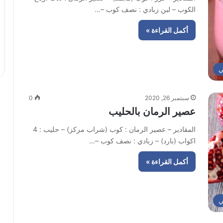
الكوب – لبن زبادي : نصف كوب –…
أكمل القراءة »
ي
سبتمبر 26, 2020
0
عصير الرمان بالحليب
المقادير – عصير الرمان : كوب (شراب مركز) – حليب : 4
اكواب (بارد) – زبادي : نصف كوب –…
أكمل القراءة »
ي