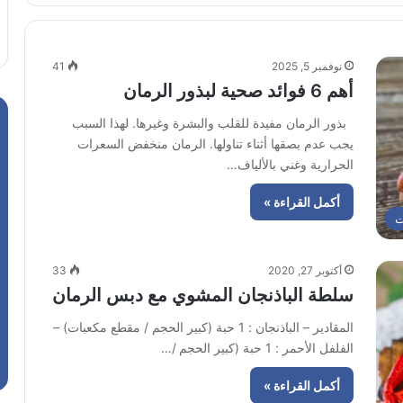
نوفمبر 5, 2025
41
أهم 6 فوائد صحية لبذور الرمان
بذور الرمان مفيدة للقلب والبشرة وغيرها. لهذا السبب
يجب عدم بصقها أثناء تناولها. الرمان منخفض السعرات
الحرارية وغني بالألياف…
أكمل القراءة »
ت
أكتوبر 27, 2020
33
سلطة الباذنجان المشوي مع دبس الرمان
المقادير – الباذنجان : 1 حبة (كبير الحجم / مقطع مكعبات) –
الفلفل الأحمر : 1 حبة (كبير الحجم /…
أكمل القراءة »