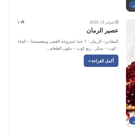
ي
فبراير 13, 2020
0
عصير الرمان
المقادير– الرمان : 1 حبة (منزوعة القشر ومفصصة) – الماء
: كوب – سكر : ربع كوب – ملون الطعام…
أكمل القراءة »
ي