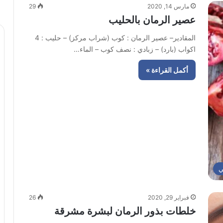
مارس 14, 2020
29
عصير الرمان بالحليب
المقادير– عصير الرمان : كوب (شراب مركز) – حليب : 4
اكواب (بارد) – زبادي : نصف كوب – الماء…
أكمل القراءة »
ي
فبراير 29, 2020
26
خلطات بذور الرمان لبشرة مشرقة