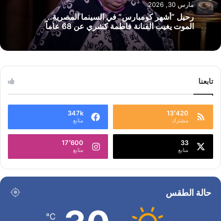
مارس 30, 2026
رحيل “أشهر كومبارس” في السينما المصرية..
الموت يغيب الفنانة فاطمة كشري عن 68 عاماً
تابعنا
347k
13٬420
مشترك
متابع
17٬600
33
متابع
متابع
حالة الطقس
℃