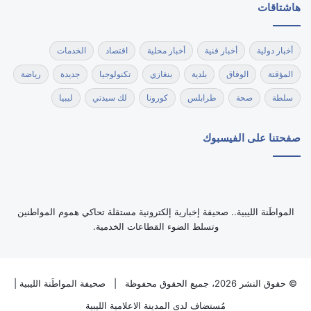
هاشتاقات
أخبار دولية
أخبار فنية
أخبار محلية
اقتصاد
الخدمات
المؤقتة
الوفاق
بلدية
بنغازي
تكنولوجيا
جديدة
رياضة
سلطة
صحة
طرابلس
كورونا
لك سيدتي
ليبيا
صفحتنا على الفيسبوك
‏المواطَنة الليبية.. صحيفة إخبارية إلكترونية مستقلة تحاكي هموم المواطنين
وتسلط الضوء القطاعات الخدمية.
© حقوق النشر 2026، جميع الحقوق محفوظة |
صحيفة المواطَنة الليبية
|
مُستضاف لدى
المدينة الاعلامية الليبية