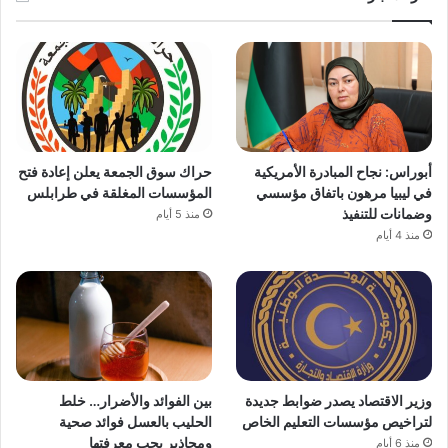
أبوراس: نجاح المبادرة الأمريكية
حراك سوق الجمعة يعلن إعادة فتح
في ليبيا مرهون باتفاق مؤسسي
المؤسسات المغلقة في طرابلس
وضمانات للتنفيذ
منذ 5 أيام
منذ 4 أيام
وزير الاقتصاد يصدر ضوابط جديدة
بين الفوائد والأضرار… خلط
لتراخيص مؤسسات التعليم الخاص
الحليب بالعسل فوائد صحية
ومحاذير يجب معرفتها
منذ 6 أيام