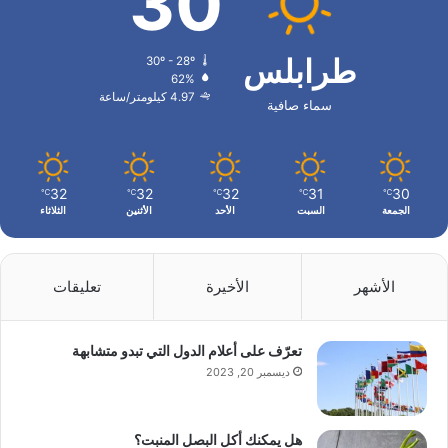
30
طرابلس
30º - 28º
62%
4.97 كيلومتر/ساعة
سماء صافية
32
32
32
31
30
℃
℃
℃
℃
℃
الجمعة
السبت
الأحد
الأثنين
الثلاثاء
الأشهر
الأخيرة
تعليقات
تعرّف على أعلام الدول التي تبدو متشابهة
ديسمبر 20, 2023
هل يمكنك أكل البصل المنبت؟