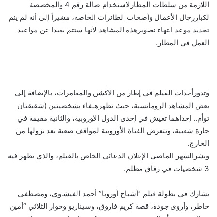
اللازمة من سلطات المطارلاستخدام صالة رقم 4 والمخصصة
لكباررجال الأعمال وأصحاب الطائرات الخاصة، مشيراً إلى أنه لم يتم
تحديد موعد انتهاء تصويرهذه المشاهد لأنها ستتم بعيدا عن مواعيد
العمل في المطار.
وتدورأحداث الفيلم في إطار من الأكشن والمغامرات، بالإضافة إلى
بعض المشاهد الرومانسية، حيث تظهرهيفاء بشخصيتين (شقيقتان
توأم.. إحداهما تعيش في إحدى الدول الأوروبية، والثانية مقيمة في
حارة شعبية، وتتعرض الفتاة الأوروبية لمواقف صعبة بعد نزولها من
الخارج.
ونشرالشهر الماضي الإعلان الدعائي الخاص بالفيلم، والذي تظهر فيه
3 شخصيات في زقاق مظلم.
يشارك في بطولة فيلم “أشباح أوروبا” أحمد الفيشاوي، ومصطفى
خاطر، وأروى جودة، قصة كريم فاروق، وسيناريو وحوار الثلاثي “أمين