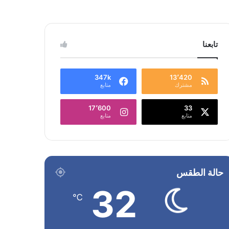
تابعنا
347k
13٬420
مشترك
متابع
17٬600
33
متابع
متابع
حالة الطقس
32
℃