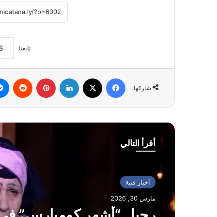
تابعنا
فيسبوك
‫X
لينكدإن
بينتيريست
شاركها
أقرأ التالي
أخبار فنية
مارس 30, 2026
رحيل “أشهر كومبارس” في