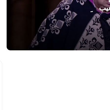
غيب
مؤيد زابطية يتوج بجائزة هولندية لأفضل
صانع افلام
الفنان مصطفى فهمي في ذمة الله بعد
ساعات من وفاة حسن يوسف
نادين تحسين بيك وإياد عيسى حب بدأ بـ”
كسر عظم” وانتهى بالزواج….
صفعة عمرو دياب تتصدر الترند
بتُهمة الإساءة للمجتمع الكويتي.. احالة الفنان
محمود بوشهري الى النيابة العامة