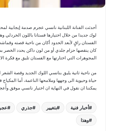
أحدثت الفنانة اللبنانية ​نانسي عجرم​ صدمة إيجابية لم
لوك جديدا من خلال اختيارها فستانا باللون الخردلي وهو
الفستان راقٍ لأبعد الحدود أكان من ناحية قصته وقماش
كان ينقصها حزام جلدي أو من لون داكن يحدد الخصر ب
المجوهرات التي اختارتها مع الفستان تليق مع فكرة الاط
من ناحية ثانية يليق بنانسي اللوك الجديد وقصة الشعر ا
حياة وحيوية الى وجهها وملامحها الناعمة، أما المكيا
يمكننا ان نقول في النهاية ان اختيار نانسي موفق وأُعجبن
أخبار فنية
بتغيير
جذري
عجر
وهذا