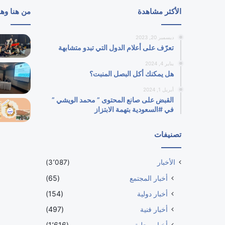
الأكثر مشاهدة
من هنا وه
ديسمبر 20, 2023
تعرّف على أعلام الدول التي تبدو متشابهة
يناير 4, 2024
هل يمكنك أكل البصل المنبت؟
أبريل 1, 2024
القبض على صانع المحتوى ” محمد الويشي ”
في #السعودية بتهمة الابتزاز
تصنيفات
الأخبار
(3٬087)
أخبار المجتمع
(65)
أخبار دولية
(154)
أخبار فنية
(497)
أخبار محلية
(1٬616)