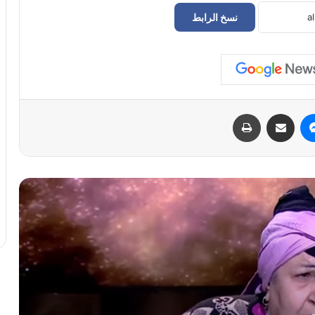
نسخ الرابط
رحيل “أشهر كومبارس” في السينما
المصرية.. الموت يغيب الفنانة فاطمة كشري
عن 68 عاماً
شط الحرية 8 يحكم قبضته على الترند..
وقناة تلفزيون المسار تتصدر المشاهدات
ماسنجر
مشاركة عبر البريد
طباعة
الرمضانية في ليبيا
احمد سعد يتعرض لحادث سير على طريق
السخنة وينقل للمستشفى
لعبة الحبار الموسم الثاني الاكثر مشاهدة
على نتيفلكس
وفاة المطرب الشعبي احمد عدوية عن عمر
يناهز 79