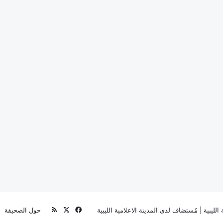
‫X
فيسبوك
ملخص
الليبية
| مُستضاف لدى
المدينة الاعلامية الليبية
حول الصحيفة
الموقع