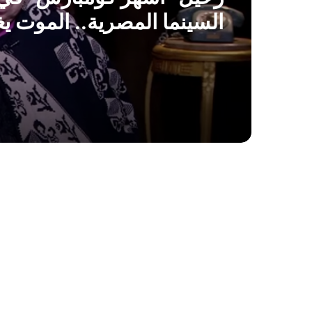
السينما المصرية.. الموت ي
الفنانة فاطمة كشري عن 68 عاماً