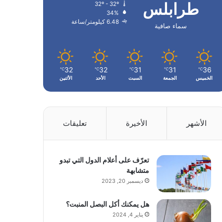
طرابلس
32º - 32º
34%
6.48 كيلومتر/ساعة
سماء صافية
32
32
31
31
36
℃
℃
℃
℃
℃
الخميس
الجمعة
السبت
الأحد
الأثنين
الأشهر
الأخيرة
تعليقات
تعرّف على أعلام الدول التي تبدو
متشابهة
ديسمبر 20, 2023
هل يمكنك أكل البصل المنبت؟
يناير 4, 2024