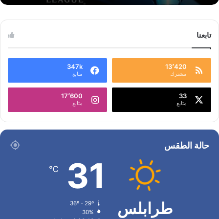
تابعنا
347k
13٬420
مشترك
متابع
17٬600
33
متابع
متابع
حالة الطقس
31
℃
طرابلس
36º - 29º
30%