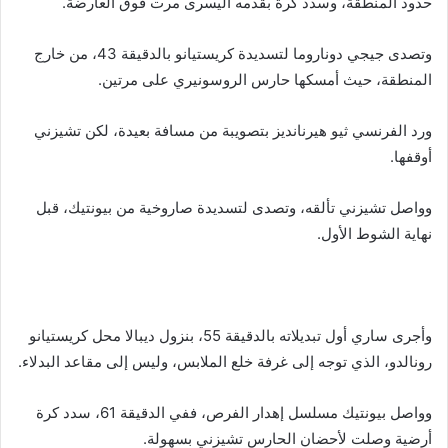
حدود المنطقة، وسدد كرة بقدمه اليسرى مرت فوق العارضة.
وتصدى جيجي دوناروما لتسديدة كريستيانو بالدقيقة 43، من خارج
المنطقة، حيث أمسكها حارس الروسونيري على مرتين.
ورد الفرنسي ثيو هيرنانديز بتصويبة من مسافة بعيدة، لكن تشيزني
أوقفها.
وواصل تشيزني تألقه، وتصدى لتسديدة صاروخية من بيونتيك، قبل
نهاية الشوط الأول.
وأجرى ساري أول تبديلاته بالدقيقة 55، بنزول ديبالا محل كريستيانو
رونالدو، الذي توجه إلى غرفة خلع الملابس، وليس إلى مقاعد البدلاء.
وواصل بيونتيك مسلسل إهدار الفرص، ففي الدقيقة 61، سدد كرة
أرضية وصلت لأحضان الحارس تشيزني بسهولة.