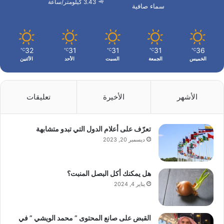
3.43 كيلومتر/ساعة
سماء صافية
32
31
31
31
36
℃
℃
℃
℃
℃
الخميس
الجمعة
السبت
الأحد
الأثنين
الأشهر
الأخيرة
تعليقات
تعرّف على أعلام الدول التي تبدو متشابهة
ديسمبر 20, 2023
هل يمكنك أكل البصل المنبت؟
يناير 4, 2024
القبض على صانع المحتوى ” محمد الويشي ” في