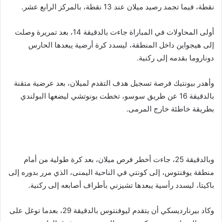
نقطة، فيما تجمد رصيد ميلان عند 13 نقطة، بالمركز الرابع عشر.
أولى المحاولات في المباراة جاءت بالدقيقة 14، بعد تمريرة وصلت
إلى هيجواين داخل المنطقة، ليسدد كرة أرضية يبعدها الحارس
دوناروما بقدمه إلى ركنية.
وأهدر بيونتيك فرصة تسجيل هدف التقدم لميلان، بعد عرضية متقنة
بالدقيقة 16 عن طريق سوسو، تخطت بونوتشي ليضعها البولندي
بطريقة خاطئة خارج المرمى.
وبالدقيقة 25، جاءت أخطر فرص ميلان، بعد كرة طولية من أمام
منطقة يوفنتوس، إلى كونتي في الناحية اليمنى، الذي مرر بدوره إلى
باكيتا، ليسدد رأسية يبعدها تشيزني بأطراف أصابعه إلى ركنية.
وكاد بيرنارديسكي أن يتقدم ليوفنتوس بالدقيقة 29، بعدما توغل على