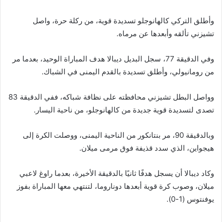
وأطلق التركي كالهانوجلو تسديدة قوية، من ركلة حرة، واصل
تشيزني تألقه وأبعدها عن مرماه.
وفي الدقيقة 77، سجل البديل ديبالا هدف المباراة الوحيد، بعدما مر
من رومانيولي، وأطلق تسديدة بالقدم اليمنى في الشباك.
وواصل البطل تشيزني محافظته على نظافة شباكه، ففي الدقيقة 83
تصدى لتسديدة قوية جديدة من كالهانوجلو، من ناحية اليسار.
وبالدقيقة 90، مر بنتانكور من الناحية اليمنى، ووصلت الكرة إلى
هيجواين، الذي سدد قذيفة فوق مرمى ميلان.
وكاد ديبالا أن يسجل هدفًا ثانيًا بالدقيقة الأخيرة، بعدما راوغ لاعبي
ميلان، وصوب كرة قوية أبعدها دوناروما، لتنتهي معها المباراة بفوز
يوفنتوس (1-0).