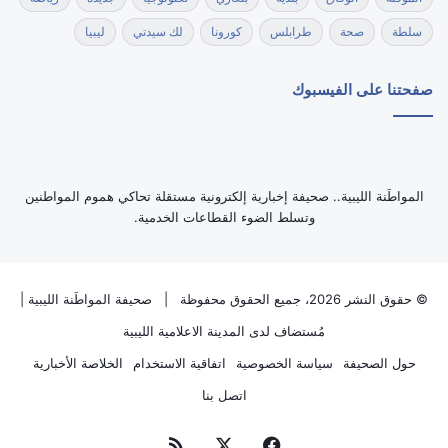
سلطة
صحة
طرابلس
كورونا
لك سيدتي
ليبيا
صفحتنا على الفيسبوك
‏المواطَنة الليبية.. صحيفة إخبارية إلكترونية مستقلة تحاكي هموم المواطنين
وتسلط الضوء القطاعات الخدمية.
© حقوق النشر 2026، جميع الحقوق محفوظة |
صحيفة المواطَنة الليبية
|
مُستضاف لدى
المدينة الاعلامية الليبية
حول الصحيفة
سياسة الخصوصية
اتفاقية الاستخدام
الخلاصة الأخبارية
اتصل بنا
فيسبوك
‫X
ملخص