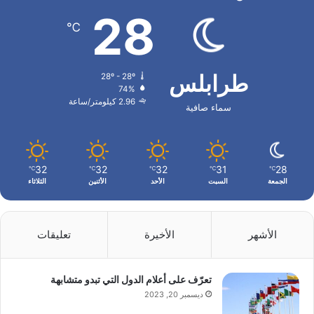
28
℃
طرابلس
28º - 28º
74%
2.96 كيلومتر/ساعة
سماء صافية
32
32
32
31
28
℃
℃
℃
℃
℃
الجمعة
السبت
الأحد
الأثنين
الثلاثاء
الأشهر
الأخيرة
تعليقات
تعرّف على أعلام الدول التي تبدو متشابهة
ديسمبر 20, 2023