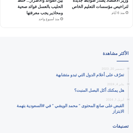
وزير الاقتصاد يصدر ضوابط جديدة
بين الفوائد والأضرار… خلط
لتراخيص مؤسسات التعليم الخاص
الحليب بالعسل فوائد صحية
ومحاذير يجب معرفتها
منذ 6 أيام
منذ أسبوع واحد
الأكثر مشاهدة
ديسمبر 20, 2023
تعرّف على أعلام الدول التي تبدو متشابهة
يناير 4, 2024
هل يمكنك أكل البصل المنبت؟
أبريل 1, 2024
القبض على صانع المحتوى ” محمد الويشي ” في #السعودية بتهمة
الابتزاز
تصنيفات