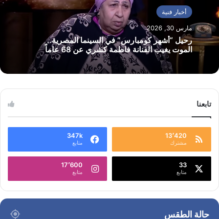
أخبار فنية
مارس 30, 2026
رحيل “أشهر كومبارس” في السينما المصرية..
الموت يغيب الفنانة فاطمة كشري عن 68 عاماً
تابعنا
347k
13٬420
مشترك
متابع
17٬600
33
متابع
متابع
حالة الطقس