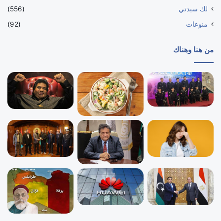
لك سيدتي
(556)
منوعات
(92)
من هنا وهناك