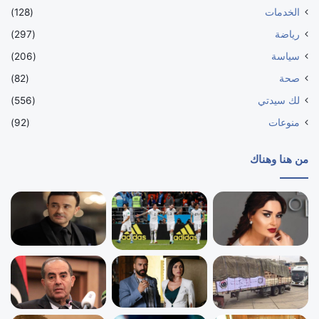
الخدمات
(128)
رياضة
(297)
سياسة
(206)
صحة
(82)
لك سيدتي
(556)
منوعات
(92)
من هنا وهناك