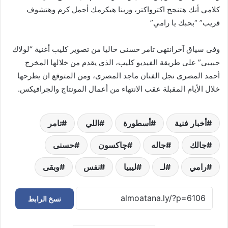
كلامي أنك هتنجح اكترواكتر، وربنا هيكرمك أجمل كرم وهتشوف
قريب” “بحبك يا رامي”
وفى سياق آخرانتهى تامر حسنى حاليا من تصوير كليب أغنية “لولاك
حبيبى” على طريقة الفيديو كليب، الذى يقدم من خلالها المخرج
أحمد المصرى نجل الفنان ماجد المصرى، ومن المتوقع ان يطرحها
خلال الأيام المقبلة عقب الانتهاء من أعمال المونتاج والجرافيكس.
أخبار فنية
أسطورة
اللي
تامر
جالك
جاله
چاكسون
حسنى
رامي
لـ
ليبيا
نفس
وبقى
نسخ الرابط