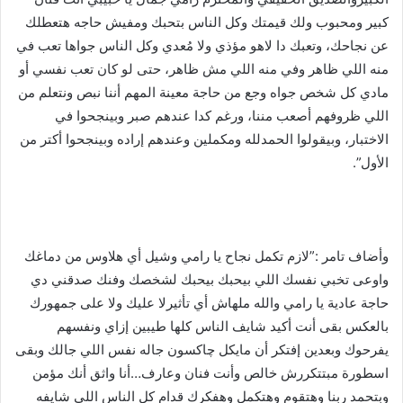
كبير ومحبوب ولك قيمتك وكل الناس بتحبك ومفيش حاجه هتعطلك
عن نجاحك، وتعبك دا لاهو مؤذي ولا مُعدي وكل الناس جواها تعب في
منه اللي ظاهر وفي منه اللي مش ظاهر، حتى لو كان تعب نفسي أو
مادي كل شخص جواه وجع من حاجة معينة المهم أننا نبص ونتعلم من
اللي ظروفهم أصعب مننا، ورغم كدا عندهم صبر وبينجحوا في
الاختبار، وبيقولوا الحمدلله ومكملين وعندهم إراده وبينجحوا أكتر من
الأول”.
وأضاف تامر :”لازم تكمل نجاح يا رامي وشيل أي هلاوس من دماغك
واوعى تخبي نفسك اللي بيحبك بيحبك لشخصك وفنك صدقني دي
حاجة عادية يا رامي والله ملهاش أي تأثيرلا عليك ولا على جمهورك
بالعكس بقى أنت أكيد شايف الناس كلها طيبين إزاي ونفسهم
يفرحوك وبعدين إفتكر أن مايكل چاكسون جاله نفس اللي جالك وبقى
اسطورة مبتتكررش خالص وأنت فنان وعارف…أنا واثق أنك مؤمن
وبتحمد ربنا وهتقوم وهتكمل وهفكرك قدام كل الناس اللي شايفه