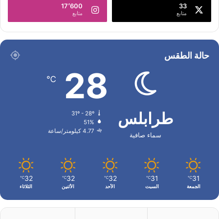
17٬600
33
متابع
متابع
حالة الطقس
28
℃
طرابلس
31º - 28º
51%
4.77 كيلومتر/ساعة
سماء صافية
32
32
32
31
31
℃
℃
℃
℃
℃
الجمعة
السبت
الأحد
الأثنين
الثلاثاء