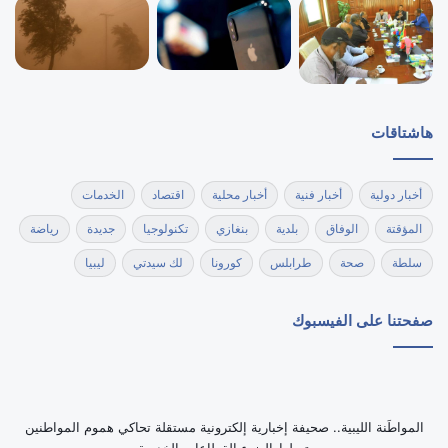
هاشتاقات
أخبار دولية
أخبار فنية
أخبار محلية
اقتصاد
الخدمات
المؤقتة
الوفاق
بلدية
بنغازي
تكنولوجيا
جديدة
رياضة
سلطة
صحة
طرابلس
كورونا
لك سيدتي
ليبيا
صفحتنا على الفيسبوك
‏المواطَنة الليبية.. صحيفة إخبارية إلكترونية مستقلة تحاكي هموم المواطنين
وتسلط الضوء القطاعات الخدمية.