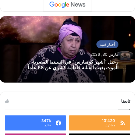
أخبار فنية
مارس 30, 2026
رحيل “أشهر كومبارس” في السينما المصرية..
الموت يغيب الفنانة فاطمة كشري عن 68 عاماً
تابعنا
347k
13٬420
مشترك
متابع