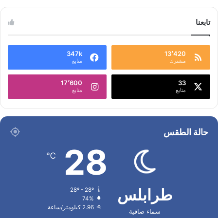
تابعنا
347k
13٬420
مشترك
متابع
17٬600
33
متابع
متابع
حالة الطقس
28
℃
طرابلس
28º - 28º
74%
2.96 كيلومتر/ساعة
سماء صافية