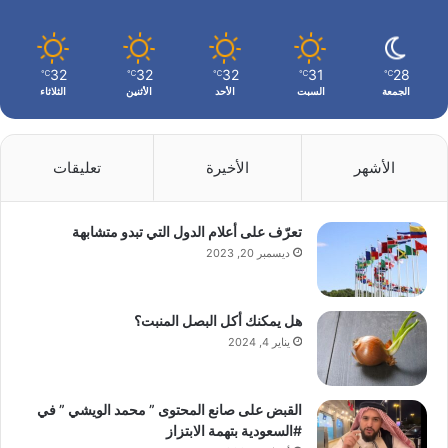
32
32
32
31
28
℃
℃
℃
℃
℃
الجمعة
السبت
الأحد
الأثنين
الثلاثاء
الأشهر
الأخيرة
تعليقات
تعرّف على أعلام الدول التي تبدو متشابهة
ديسمبر 20, 2023
هل يمكنك أكل البصل المنبت؟
يناير 4, 2024
القبض على صانع المحتوى ” محمد الويشي ” في
#السعودية بتهمة الابتزاز