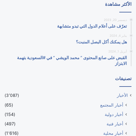
الأكثر مشاهدة
ديسمبر 20, 2023
تعرّف على أعلام الدول التي تبدو متشابهة
يناير 4, 2024
هل يمكنك أكل البصل المنبت؟
أبريل 1, 2024
القبض على صانع المحتوى ” محمد الويشي ” في #السعودية بتهمة
الابتزاز
تصنيفات
الأخبار
(3٬087)
أخبار المجتمع
(65)
أخبار دولية
(154)
أخبار فنية
(497)
أخبار محلية
(1٬616)