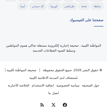
سلطة
صحة
طرابلس
كورونا
لك سيدتي
ليبيا
صفحتنا على الفيسبوك
‏المواطَنة الليبية.. صحيفة إخبارية إلكترونية مستقلة تحاكي هموم المواطنين
وتسلط الضوء القطاعات الخدمية.
© حقوق النشر 2026، جميع الحقوق محفوظة |
صحيفة المواطَنة الليبية
|
مُستضاف لدى
المدينة الاعلامية الليبية
حول الصحيفة
سياسة الخصوصية
اتفاقية الاستخدام
الخلاصة الأخبارية
اتصل بنا
فيسبوك
‫X
ملخص