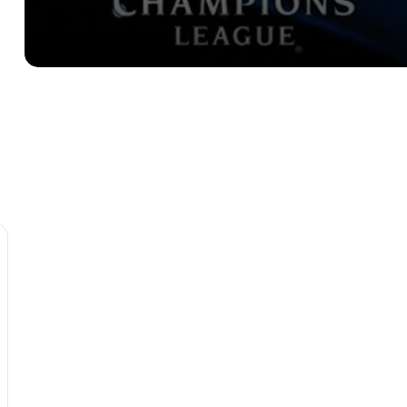
وداعا “الجناح الطائر”.. وفاة “أيقونة” الكرة
الليبية ونيس خير بعد مسيرة حافلة بالعطاء.
قراءة في مباراة السنغال ومصر. …. ما بعد
المواجهة
نيجيريا تحصد 3 نقاط بعد فوزها على تنزانيا
في كأس أمم افريقيا