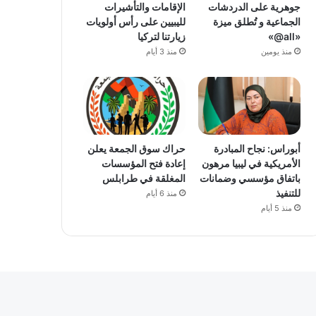
جوهرية على الدردشات
الإقامات والتأشيرات
الجماعية و تُطلق ميزة
لليبيين على رأس أولويات
«all@»
زيارتنا لتركيا
منذ يومين
منذ 3 أيام
أبوراس: نجاح المبادرة
حراك سوق الجمعة يعلن
الأمريكية في ليبيا مرهون
إعادة فتح المؤسسات
باتفاق مؤسسي وضمانات
المغلقة في طرابلس
للتنفيذ
منذ 6 أيام
منذ 5 أيام