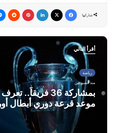
فيسبوك
‫X
لينكدإن
بينتيريست
شاركها
أقرأ التالي
رياضة
منذ أسبوعين
بمشاركة 36 فريقاً.. تع
موعد قرعة دوري أبطال أور
2026-2027