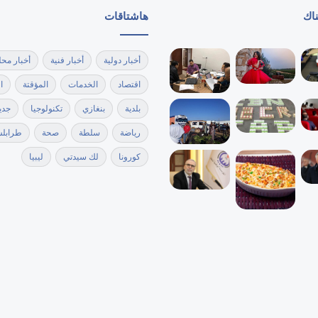
ناك
هاشتاقات
أخبار دولية
أخبار فنية
أخبار محل
اقتصاد
الخدمات
المؤقتة
ا
بلدية
بنغازي
تكنولوجيا
جدي
رياضة
سلطة
صحة
طرابل
كورونا
لك سيدتي
ليبيا