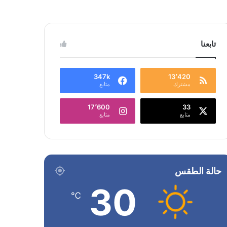
تابعنا
347k
13٬420
مشترك
متابع
17٬600
33
متابع
متابع
حالة الطقس
30
℃