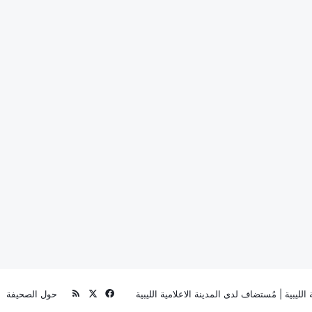
‫X
فيسبوك
ملخص
الليبية
| مُستضاف لدى
المدينة الاعلامية الليبية
حول الصحيفة
الموقع