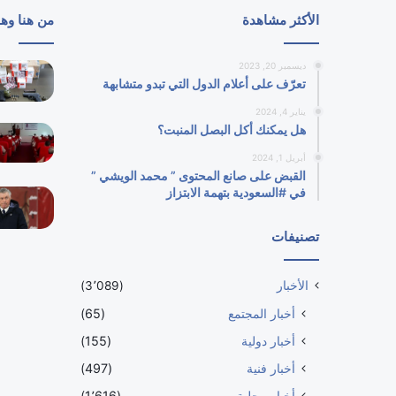
الأكثر مشاهدة
من هنا وه
ديسمبر 20, 2023
تعرّف على أعلام الدول التي تبدو متشابهة
يناير 4, 2024
هل يمكنك أكل البصل المنبت؟
أبريل 1, 2024
القبض على صانع المحتوى ” محمد الويشي ”
في #السعودية بتهمة الابتزاز
تصنيفات
الأخبار
(3٬089)
أخبار المجتمع
(65)
أخبار دولية
(155)
أخبار فنية
(497)
أخبار محلية
(1٬616)