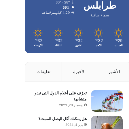
طرابلس
30º - 28º
59%
4.29 كيلومتر/ساعة
سماء صافية
32
32
32
32
29
℃
℃
℃
℃
℃
السبت
الأحد
الأثنين
الثلاثاء
الأربعاء
الأشهر
الأخيرة
تعليقات
تعرّف على أعلام الدول التي تبدو
متشابهة
ديسمبر 20, 2023
هل يمكنك أكل البصل المنبت؟
يناير 4, 2024