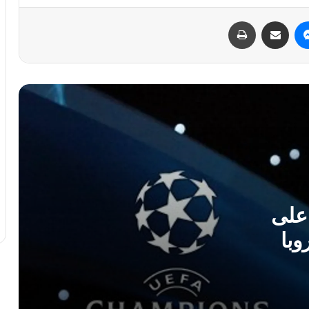
البطل محمد الساحلي: من منصات الذهب
في مالطا 2024 إلى التحضير لبطولة العالم
ماسنجر
مشاركة عبر البريد
طباعة
2026 بجنوب أفريقيا
كأس العالم لكرة القدم: لحظات لا تُنسى
في إنجاز تاريخي غير مسبوق منتخب ليبيا
يتوج بلقب مونديال كرة القدم الموحدة في
باريس
محمد صلاح يغادر ليفربول برقم قياسي
ودموع تاريخية
رف على
في أول مشاركة تاريخية.. ليبيا تحصد الذهب
وبا
والفضة والبرونز في بطولة أفريقيا للتزلج
بالقاهرة 2026
الأهلي بنغازي يكتسح جوهانسبورغ ويحجز
مقعده في نهائيات BAL 2026 للمرة الثانية