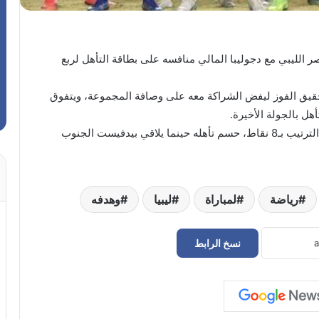
ر الليبي مع دجوليبا المالي منافسه على بطاقة التأهل لربع
ويًا مع مضيفه، تحقيق الفوز ليفض الشراكة معه على وصافة المجموعة، ويتفوق
ل بالجولة الأخيرة.
وضمن نفس المجموعة سيحاول حوريا الغيني، متصدر الترتيب بـ8 نقاط، حسم تأهله حينما يلاقي بيدفيست الجنوب
رياضة
لمباراة
ليبيا
وهدفه
نسخ الرابط
بمشاركة 36 فريقاً.. تعرف على موعد قرعة
دوري أبطال أوروبا 2026-2027