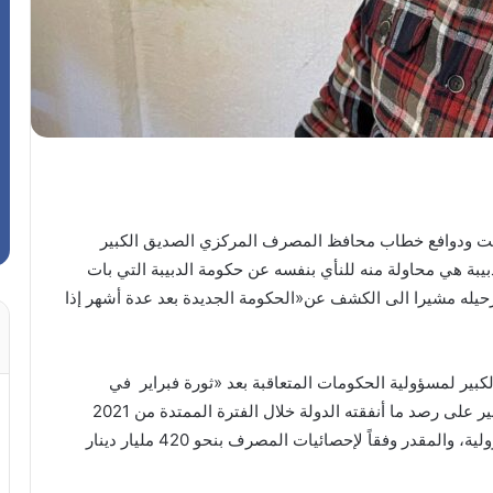
قيت ودوافع خطاب محافظ المصرف المركزي الصديق الكبير
يبة هي محاولة منه للنأي بنفسه عن حكومة الدبيبة التي بات
رحيله مشيرا الى الكشف عن«الحكومة الجديدة بعد عدة أشهر إذا
ير لمسؤولية الحكومات المتعاقبة بعد «ثورة فبراير في
التوسع غير المدروس بالإنفاق العام، اقتصر خطاب الكبير على رصد ما أنفقته الدولة خلال الفترة الممتدة من 2021
حتى نهاية 2023، وهي مدة تولي حكومة الدبيبة للمسؤولية، والمقدر وفقاً لإحصائيات المصرف بنحو 420 مليار دينار