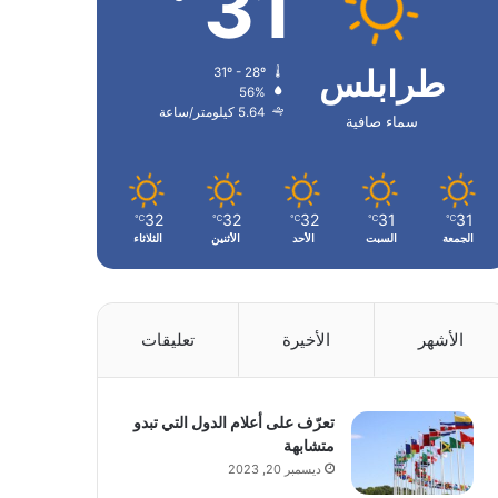
31
طرابلس
31º - 28º
56%
5.64 كيلومتر/ساعة
سماء صافية
32
32
32
31
31
℃
℃
℃
℃
℃
الجمعة
السبت
الأحد
الأثنين
الثلاثاء
الأشهر
الأخيرة
تعليقات
تعرّف على أعلام الدول التي تبدو
متشابهة
ديسمبر 20, 2023