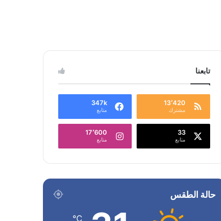
تابعنا
347k
13٬420
مشترك
متابع
17٬600
33
متابع
متابع
حالة الطقس
℃