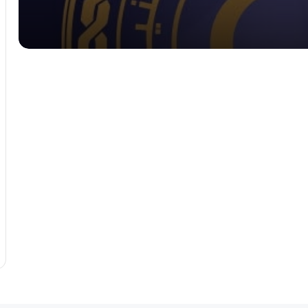
إقرار ميزانية موحدة لدعم مشاريع إعادة
الإعمار
خطوة لخفض التكاليف.. المصرف المركزي
يتدخل لضبط أسعار بيع العملة.
بينما تخطى 10 دينارات في الموازي.. الدولار
يسجل تراجعاً طفيفاً في المصرف المركزي
اليوم
الدولار يكسر التوقعات ويصل إلى 9.30
دينار في تعاملات الثلاثاء.