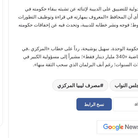
ية للتضييق على الدبيبة لإثنائه عن تشبثه ببقاء حكومته في
رأى أن المحافظ «المعروف بمهارته في قراءة وتوظيف التطورات
وط؛ فوجه ونشر خطابه للدبيبة، وتحدث فيه عن إخفاقات حكومته
ـحكومة الوحدة، سهيل بوشيحة، رداً على خطاب «المركزي ،في
تصريحات إن إنفاق حكومته بلغ خلال الأعوام الثلاثة الماضية «340 مليار دينار فقط»؛ مشيراً إلى مسؤولية الكبير في
اث السنوات؛ رغم أنف البرلمان الذي سحب الثقة منها».
لس النواب
مصرف ليبيا المركزي
نسخ الرابط
وزير الاقتصاد يصدر ضوابط جديدة لتراخيص
مؤسسات التعليم الخاص
المركزي يناقش الإصلاحات المالية مع