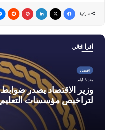
فيسبوك
‫X
لينكدإن
بينتيريست
شاركها
أقرأ التالي
اقتصاد
منذ 6 أيام
وزير الاقتصاد يصدر ضوابط 
لتراخيص مؤسسات التعليم