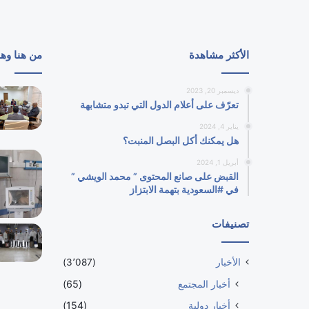
الأكثر مشاهدة
من هنا وه
ديسمبر 20, 2023
تعرّف على أعلام الدول التي تبدو متشابهة
يناير 4, 2024
هل يمكنك أكل البصل المنبت؟
أبريل 1, 2024
القبض على صانع المحتوى ” محمد الويشي ”
في #السعودية بتهمة الابتزاز
تصنيفات
الأخبار
(3٬087)
أخبار المجتمع
(65)
أخبار دولية
(154)