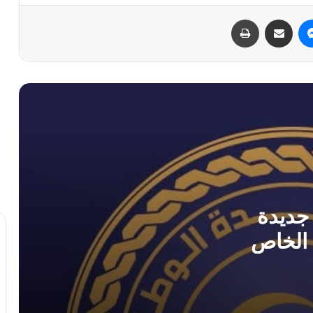
البرلمان ويؤكد سلامة منظومته
ماسنجر
مشاركة عبر البريد
طباعة
ديوان المحاسبة والبعثة الأممية يناقشان
إجراءات ملموسة للإصلاح الاقتصادي
الدبيبة ومحافظ مصرف ليبيا المركزي
يفتتحان منتدى ومعرض “إيبيكس 2026”
للتحول الرقمي
بشراكة دولية.. انطلاق مشروع السيادة
الغذائية الوطنية بإشراف الجهاز الوطني
للتنمية.
جديدة
 الخاص
بعثة الأمم المتحدة تحذر من تسييس قطاع
النفط وتدعم حوكمة المؤسسة الوطنية
المنفي وبلقاسم حفتر يؤكدان على ضرورة