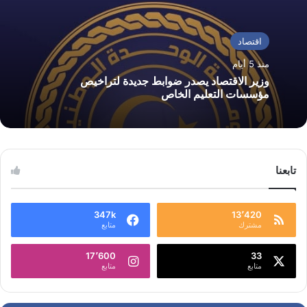
اقتصاد
منذ 5 أيام
وزير الاقتصاد يصدر ضوابط جديدة لتراخيص
مؤسسات التعليم الخاص
تابعنا
347k
13٬420
مشترك
متابع
17٬600
33
متابع
متابع