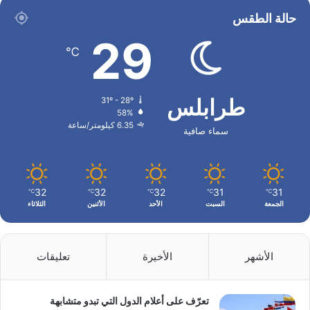
حالة الطقس
29
℃
طرابلس
31º - 28º
58%
6.35 كيلومتر/ساعة
سماء صافية
32
32
32
31
31
℃
℃
℃
℃
℃
الجمعة
السبت
الأحد
الأثنين
الثلاثاء
الأشهر
الأخيرة
تعليقات
تعرّف على أعلام الدول التي تبدو متشابهة