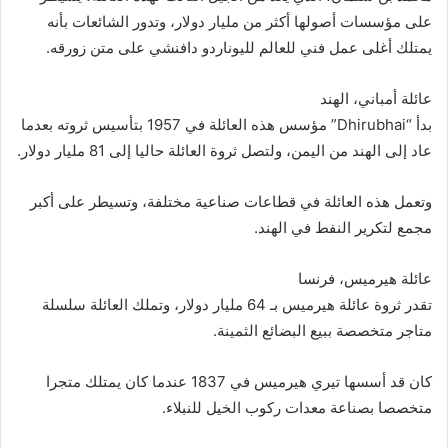
على مؤسسات أصولها أكثر من مليار دولار، وتدور الشائعات بأنه
يمتلك أغلى عمل فني للعالم لليوناردو دافنشي على متن زورقه.
عائلة أمباني، الهند
بدأ “Dhirubhai” مؤسس هذه العائلة في 1957 بتأسيس ثروته بعدما
عاد إلى الهند من اليمن، ولتصل ثروة العائلة حاليا إلى 81 مليار دولار.
وتعمل هذه العائلة في قطاعات صناعية مختلفة، وتسيطر على أكبر
مجمع لتكرير النفط في الهند.
عائلة هيرميس، فرنسا
تقدر ثروة عائلة هيرميس بـ 64 مليار دولار، وتملك العائلة سلسلة
متاجر متخصصة ببيع البضائع الثمينة.
كان قد أسسها تيري هيرميس في 1837 عندما كان يمتلك متجرا
متخصصا بصناعة معدات ركوب الخيل للنبلاء.