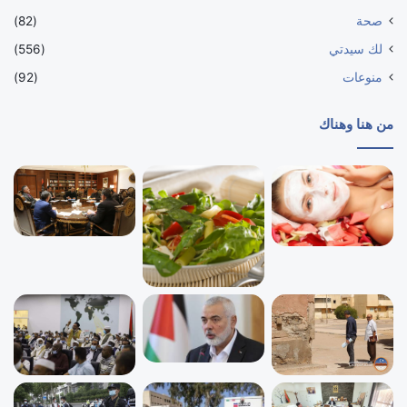
صحة
(82)
لك سيدتي
(556)
منوعات
(92)
من هنا وهناك